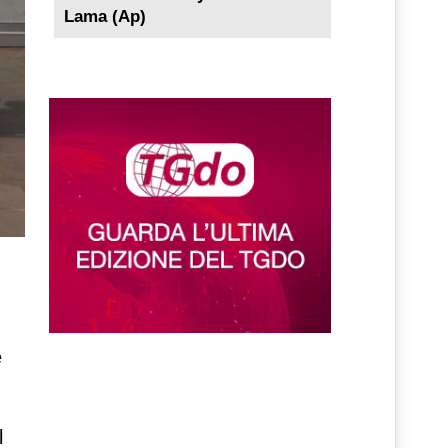
Lama (Ap)
lta
e
l