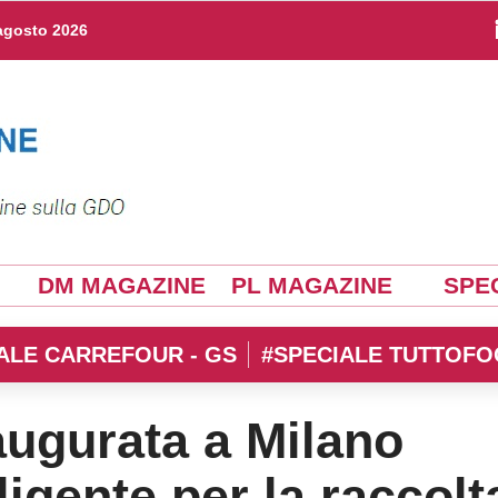
agosto 2026
DM MAGAZINE
PL MAGAZINE
SPEC
ALE CARREFOUR - GS
#SPECIALE TUTTOFO
augurata a Milano
lligente per la raccolt