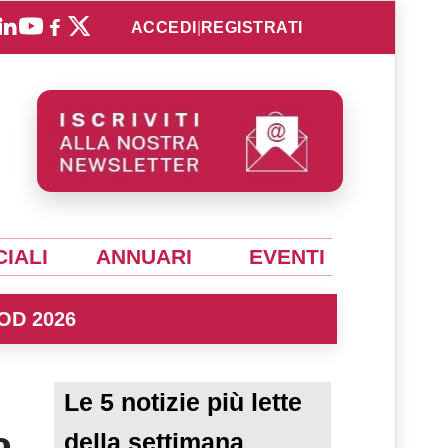
ACCEDI
|
REGISTRATI
IALI
ANNUARI
EVENTI
OD 2026
Le 5 notizie più lette
a
della settimana