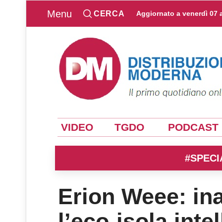
Menu
CERCA
Aggiornato a
venerdì 07 
VIDEO
TGDO
PODCAST
#SPECI
Erion Weee: in
l’eco-isola inte