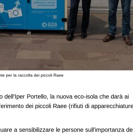
te per la raccolta dei piccoli Raee
no l’eco-isola intelligente per la racco
o dell’Iper Portello, la nuova eco-isola che darà ai
nferimento dei piccoli Raee (rifiuti di apparecchiatur
inuare a sensibilizzare le persone sull’importanza de