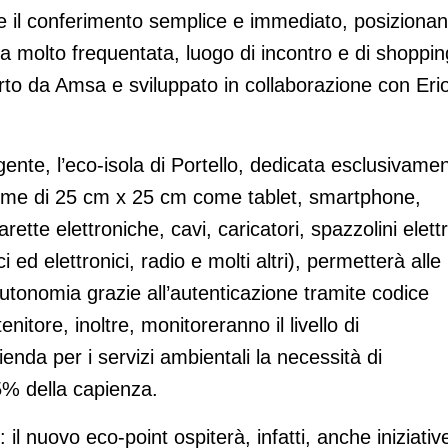
endere il conferimento semplice e immediato, posiziona
ea molto frequentata, luogo di incontro e di shoppin
erto da Amsa e sviluppato in collaborazione con Eri
igente, l’eco-isola di Portello, dedicata esclusivame
sime di 25 cm x 25 cm come tablet, smartphone,
tte elettroniche, cavi, caricatori, spazzolini elettri
i ed elettronici, radio e molti altri), permetterà alle
n autonomia grazie all’autenticazione tramite codice
tenitore, inoltre, monitoreranno il livello di
nda per i servizi ambientali la necessità di
5% della capienza.
 il nuovo eco-point ospiterà, infatti, anche iniziativ