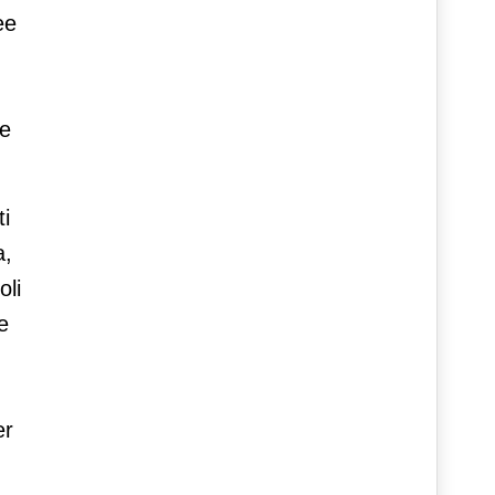
ee
he
ti
a,
oli
e
er