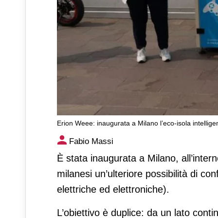
Erion Weee: inaugurata a Milano l’eco-isola intelligen
Erion Weee: inaugurata a Mila
Fabio Massi
dei piccoli Raee
È stata inaugurata a Milano, all’intern
milanesi un’ulteriore possibilità di co
elettriche ed elettroniche).
L’obiettivo è duplice: da un lato cont