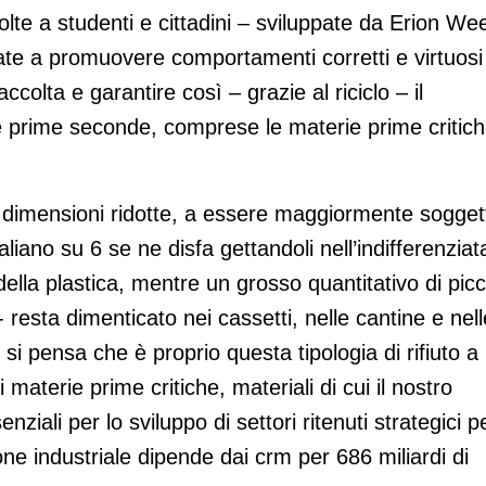
olte a studenti e cittadini – sviluppate da Erion We
ate a promuovere comportamenti corretti e virtuosi
raccolta e garantire così – grazie al riciclo – il
ie prime seconde, comprese le materie prime critic
le dimensioni ridotte, a essere maggiormente sogget
liano su 6 se ne disfa gettandoli nell’indifferenziat
ella plastica, mentre un grosso quantitativo di picc
- resta dimenticato nei cassetti, nelle cantine e nell
si pensa che è proprio questa tipologia di rifiuto a
materie prime critiche, materiali di cui il nostro
iali per lo sviluppo di settori ritenuti strategici p
one industriale dipende dai crm per 686 miliardi di