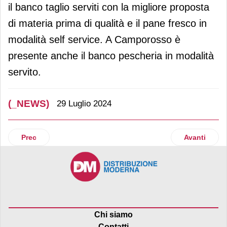
il banco taglio serviti con la migliore proposta
di materia prima di qualità e il pane fresco in
modalità self service. A Camporosso è
presente anche il banco pescheria in modalità
servito.
(_NEWS)
29 Luglio 2024
Articolo precedente: Da Whirlpool un nuovo frigorifero quat
Articolo suc
Prec
Avanti
Chi siamo
Contatti