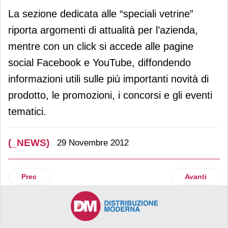
La sezione dedicata alle “speciali vetrine”
riporta argomenti di attualità per l’azienda,
mentre con un click si accede alle pagine
social Facebook e YouTube, diffondendo
informazioni utili sulle più importanti novità di
prodotto, le promozioni, i concorsi e gli eventi
tematici.
(_NEWS)
29 Novembre 2012
Articolo precedente: Imaginarium potenzia l’e-commerce
Articolo suc
Prec
Avanti