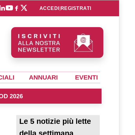
ACCEDI
|
REGISTRATI
IALI
ANNUARI
EVENTI
OD 2026
Le 5 notizie più lette
della settimana