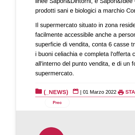
linee Sapori&Dintorni, e Sapori&Ide
prodotti sani e biologici a marchio C
Il supermercato situato in zona resid
facilmente accessibile anche a person
superficie di vendita, conta 6 casse t
i buoni celiachia e completa l’offert
all’interno del punto vendita, e di un
supermercato.
(_NEWS)
|
01 Marzo 2022
ST
Articolo precedente: Giglio Oro present
Prec