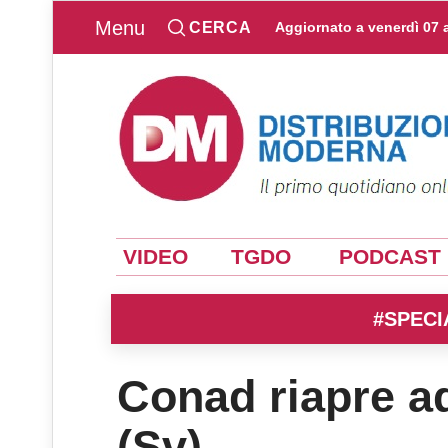
Menu
CERCA
Aggiornato a
venerdì 07 
VIDEO
TGDO
PODCAST
#SPECI
Conad riapre a
(Sv)