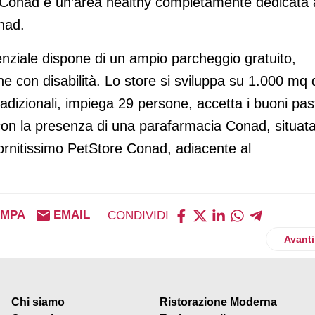
e Conad e un’area healthy completamente dedicata 
onad.
enziale dispone di un ampio parcheggio gratuito,
e con disabilità. Lo store si sviluppa su 1.000 mq 
radizionali, impiega 29 persone, accetta i buoni pas
a con la presenza di una parafarmacia Conad, situat
 fornitissimo PetStore Conad, adiacente al
AMPA
EMAIL
CONDIVIDI
a Dolceforno
Artico
Avanti
Chi siamo
Ristorazione Moderna