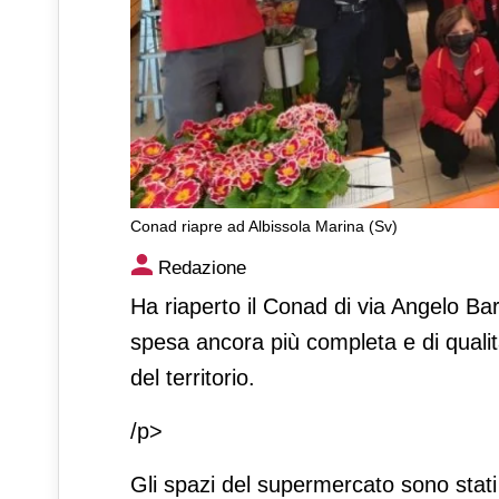
Conad riapre ad Albissola Marina (Sv)
Conad riapre ad Albissola Ma
Redazione
Ha riaperto il Conad di via Angelo Ba
spesa ancora più completa e di qualità
del territorio.
/p>
Gli spazi del supermercato sono stati ri