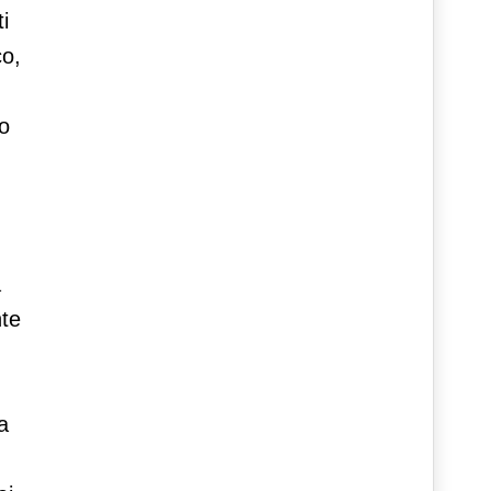
i
co,
,
o
a
nte
a