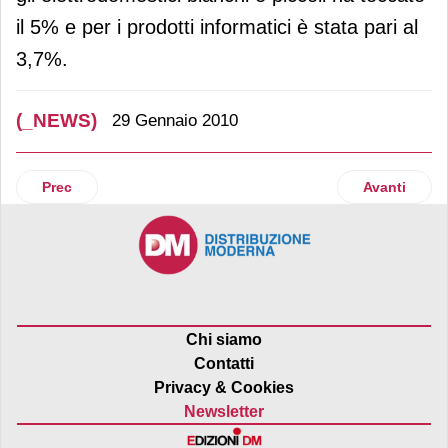
il 5% e per i prodotti informatici è stata pari al
3,7%.
(_NEWS)
29 Gennaio 2010
Articolo precedente: Kimberly-Clark
Articolo su
Prec
Avanti
Chi siamo
Contatti
Privacy & Cookies
Newsletter