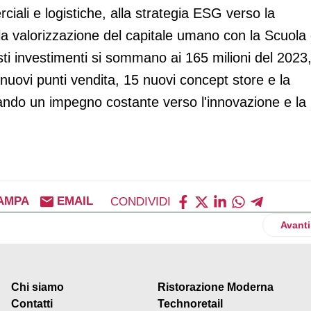
iali e logistiche, alla strategia ESG verso la
lla valorizzazione del capitale umano con la Scuola 
i investimenti si sommano ai 165 milioni del 2023
uovi punti vendita, 15 nuovi concept store e la
rando un impegno costante verso l'innovazione e la
AMPA
EMAIL
CONDIVIDI
o: torna la limited edition più iconica di sempre
Artico
Avanti
Chi siamo
Ristorazione Moderna
Contatti
Technoretail