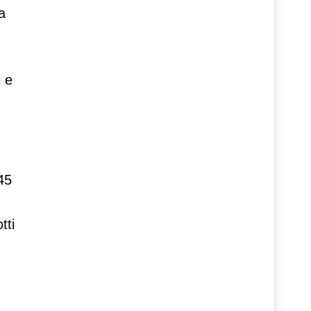
a
i e
45
tti