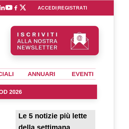
ACCEDI
|
REGISTRATI
IALI
ANNUARI
EVENTI
OD 2026
Le 5 notizie più lette
della settimana