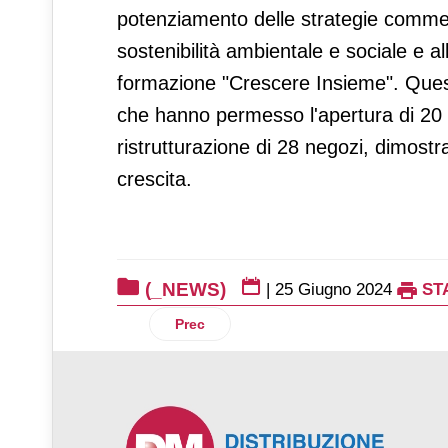
potenziamento delle strategie commerc
sostenibilità ambientale e sociale e a
formazione "Crescere Insieme". Quest
che hanno permesso l'apertura di 20 n
ristrutturazione di 28 negozi, dimost
crescita.
(_NEWS)
|
25 Giugno 2024
ST
Articolo precedente: Haribo x Super Mari
Prec