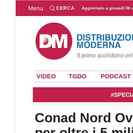
Menu
CERCA
Aggiornato a
giovedì 06 
VIDEO
TGDO
PODCAST
#SPECI
Conad Nord Oves
per oltre i 5 mil