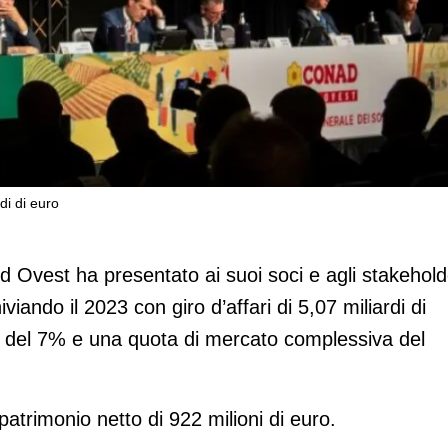
di di euro
fari per oltre i 5 miliardi di euro
 Ovest ha presentato ai suoi soci e agli stakehold
chiviando il 2023 con giro d’affari di 5,07 miliardi di
2 del 7% e una quota di mercato complessiva del
 patrimonio netto di 922 milioni di euro.