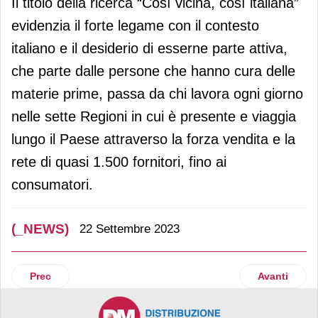
Il titolo della ricerca “Così vicina, così italiana”
evidenzia il forte legame con il contesto
italiano e il desiderio di esserne parte attiva,
che parte dalle persone che hanno cura delle
materie prime, passa da chi lavora ogni giorno
nelle sette Regioni in cui è presente e viaggia
lungo il Paese attraverso la forza vendita e la
rete di quasi 1.500 fornitori, fino ai
consumatori.
(_NEWS)
22 Settembre 2023
Articolo precedente: Osservatorio 2023 Babaco Market e Bva
Articolo suc
Prec
Avanti