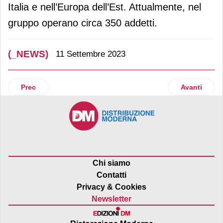
Italia e nell’Europa dell’Est. Attualmente, nel
gruppo operano circa 350 addetti.
(_NEWS)
11 Settembre 2023
Articolo precedente: Baoli presenta i nuovi modelli Kbe 25-3
Articolo suc
Prec
Avanti
Chi siamo
Contatti
Privacy & Cookies
Newsletter