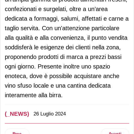
confezionati e surgelati, oltre a un’area
dedicata a formaggi, salumi, affettati e carne a
taglio servita. Con un'attenzione particolare
alla qualità e alla convenienza, il punto vendita
soddisferà le esigenze dei clienti nella zona,
proponendo prodotti di marca a prezzi bassi
ogni giorno. Presente inoltre uno spazio
enoteca, dove è possibile acquistare anche
vino sfuso locale e una cantina dedicata
interamente alla birra.
(_NEWS)
26 Luglio 2024
Articolo precedente: Da DimmidiSì nascono gli innovativi ki
Articolo suc
Prec
Avanti