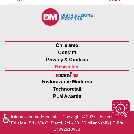
Chi siamo
Contatti
Privacy & Cookies
Newsletter
Ristorazione Moderna
Technoretail
PLM Awards
♿
distribuzionemoderna.info - Copyright © 2026 - Editore:
Edra
Edizioni Srl
- Via G. Piazzi, 2/4 - 20159 Milano (MI) | P. IVA
14392510963