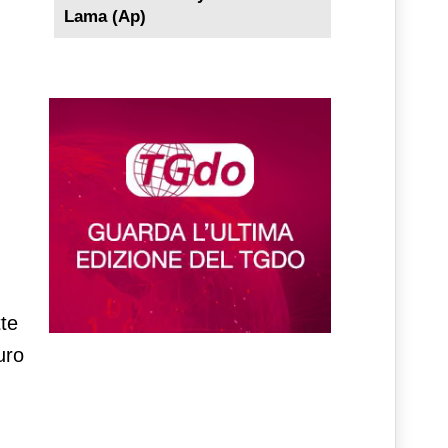
Lama (Ap)
tte
uro