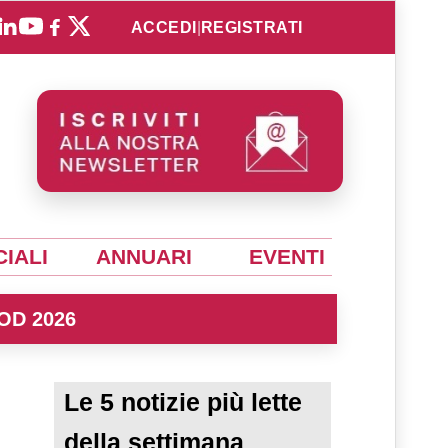
ACCEDI
|
REGISTRATI
IALI
ANNUARI
EVENTI
OD 2026
Le 5 notizie più lette
della settimana