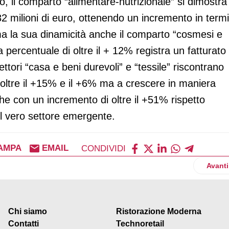
vo, il comparto “alimentare-nutrizionale” si dimostra
32 milioni di euro, ottenendo un incremento in termi
ma la sua dinamicità anche il comparto “cosmesi e
percentuale di oltre il + 12% registra un fatturato 
ettori “casa e beni durevoli” e “tessile” riscontrano
i oltre il +15% e il +6% ma a crescere in maniera
che con un incremento di oltre il +51% rispetto
il vero settore emergente.
AMPA
EMAIL
CONDIVIDI
vo concorso
Artico
Avanti
Chi siamo
Ristorazione Moderna
Contatti
Technoretail