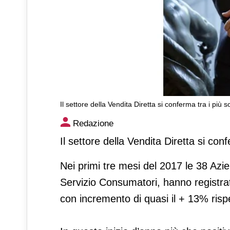
Il settore della Vendita Diretta si conferma tra i più so
Il settore della Vendita Dirett
Redazione
Il settore della Vendita Diretta si confe
Nei primi tre mesi del 2017 le 38 Az
Servizio Consumatori, hanno registrat
con incremento di quasi il + 13% risp