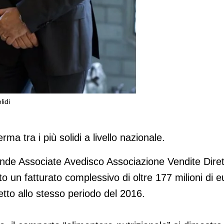
lidi
a si conferma tra i più solidi
rma tra i più solidi a livello nazionale.
iende Associate Avedisco Associazione Vendite Dire
o un fatturato complessivo di oltre 177 milioni di e
etto allo stesso periodo del 2016.