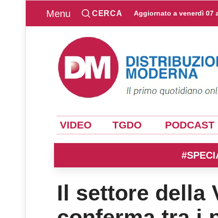
Menu
CERCA
Aggiornato a
venerdì 07 
VIDEO
TGDO
PODCAST
#SPECI
Il settore della
conferma tra i p