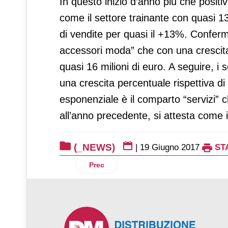
In questo inizio d’anno più che positi
come il settore trainante con quasi 1
di vendite per quasi il +13%. Confer
accessori moda” che con una crescita 
quasi 16 milioni di euro. A seguire, i s
una crescita percentuale rispettiva d
esponenziale è il comparto “servizi” 
all’anno precedente, si attesta come 
(_NEWS)
|
19 Giugno 2017
ST
Articolo precedente: Sipo, al via il nuo
Prec