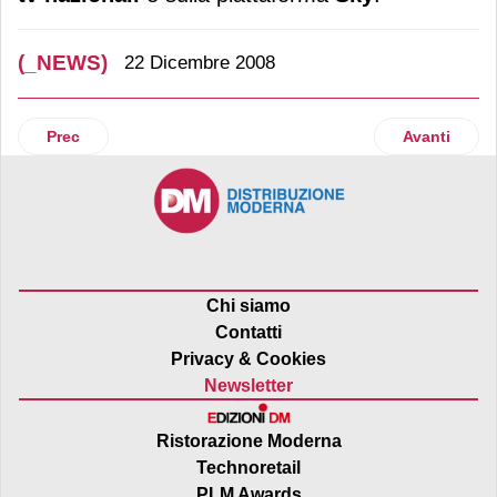
(_NEWS)
22 Dicembre 2008
Articolo precedente: Consumi
Articolo suc
Prec
Avanti
Chi siamo
Contatti
Privacy & Cookies
Newsletter
Ristorazione Moderna
Technoretail
PLM Awards