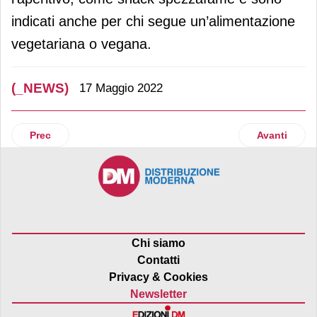
indicati anche per chi segue un’alimentazione
vegetariana o vegana.
(_NEWS)
17 Maggio 2022
Articolo precedente: Deco Industrie: stabile il fatturato e 
Articolo suc
Prec
Avanti
Chi siamo
Contatti
Privacy & Cookies
Newsletter