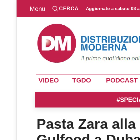
Menu
CERCA
Aggiornato a
sabato 08 
VIDEO
TGDO
PODCAST
#SPECI
Pasta Zara alla
Gulfood a Duba