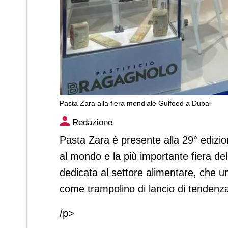
Pasta Zara alla fiera mondiale Gulfood a Dubai
Pasta Zara alla fiera mondia
Redazione
Pasta Zara è presente alla 29° edizio
al mondo e la più importante fiera dell
dedicata al settore alimentare, che
come trampolino di lancio di tendenza
/p>