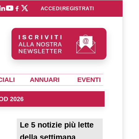
ACCEDI
|
REGISTRATI
IALI
ANNUARI
EVENTI
OD 2026
Le 5 notizie più lette
della settimana