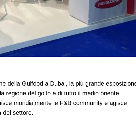
le Gulfood a Dubai
ne della Gulfood a Dubai, la più grande esposizion
a regione del golfo e di tutto il medio oriente
 unisce mondialmente le F&B community e agisce
 del settore.