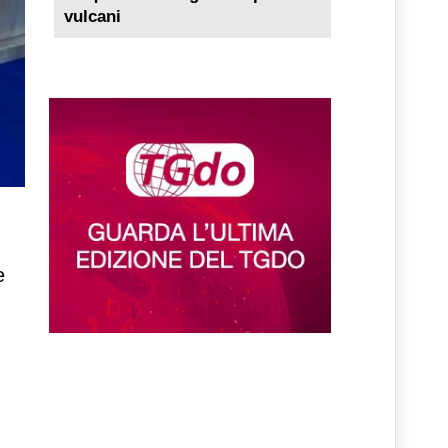
vulcani
e