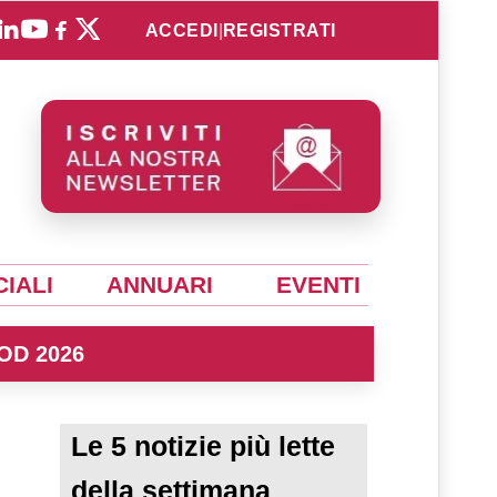
ACCEDI
|
REGISTRATI
IALI
ANNUARI
EVENTI
OD 2026
Le 5 notizie più lette
della settimana