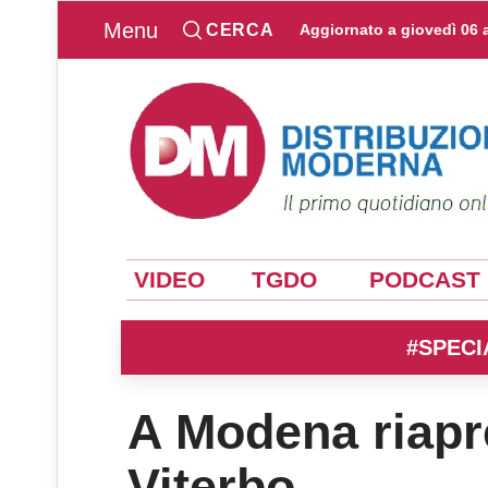
Menu
CERCA
Aggiornato a
giovedì 06 
VIDEO
TGDO
PODCAST
#SPECI
A Modena riapre
Viterbo