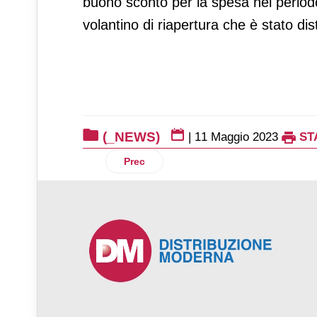
buono sconto per la spesa nel periodo
volantino di riapertura che è stato dist
(_NEWS)
|
11 Maggio 2023
ST
Articolo precedente: Il Consorzio del Pro
Prec
♿