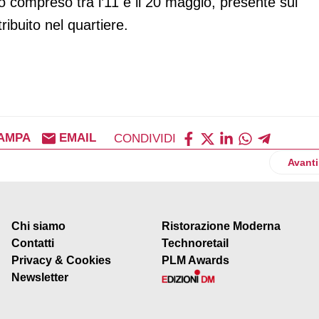
 compreso tra l’11 e il 20 maggio, presente sul
ribuito nel quartiere.
AMPA
EMAIL
CONDIVIDI
sciutto di Parma rafforza la tutela della dop
Artico
Avanti
Chi siamo
Ristorazione Moderna
Contatti
Technoretail
Privacy & Cookies
PLM Awards
Newsletter