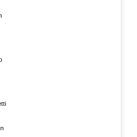
n
o
tti
un