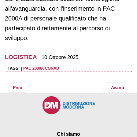
all’avanguardia, con l’inserimento in PAC
2000A di personale qualificato che ha
partecipato direttamente al percorso di
sviluppo.
LOGISTICA
10 Ottobre 2025
TAGS:
|
PAC 2000A CONAD
Articolo precedente: Rhenus rafforza la presenza in Italia e
Articolo suc
Prec
Avanti
Chi siamo