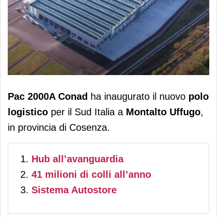
Pac 2000A Conad inaugura a
Pac 2000A Conad
ha inaugurato il nuovo
polo
Montalto Uffugo (Cs) il nuovo polo
logistico
per il Sud Italia a
Montalto Uffugo
,
logistico per il Sud Italia
in provincia di Cosenza.
Hub all’avanguardia
41 milioni di colli all’anno
Sistema Autostore