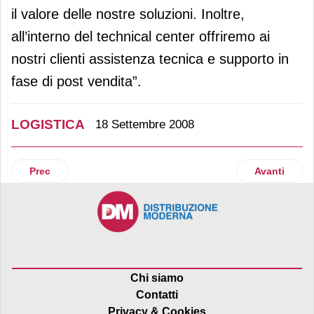
il valore delle nostre soluzioni. Inoltre,
all’interno del technical center offriremo ai
nostri clienti assistenza tecnica e supporto in
fase di post vendita”.
LOGISTICA
18 Settembre 2008
Articolo precedente: Nuovo accordo tra Goodman e Amazo
Articolo suc
Prec
Avanti
Chi siamo
Contatti
Privacy & Cookies