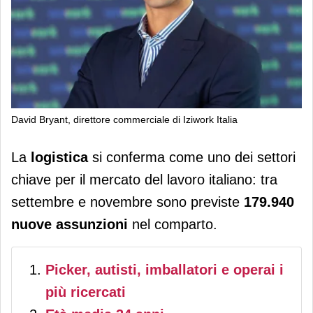
David Bryant, direttore commerciale di Iziwork Italia
Logistica: il 15% delle richieste di
La
logistica
si conferma come uno dei settori
lavoro temporaneo in Italia proviene
chiave per il mercato del lavoro italiano: tra
dal settore
settembre e novembre sono previste
179.940
nuove assunzioni
nel comparto.
Picker, autisti, imballatori e operai i
più ricercati