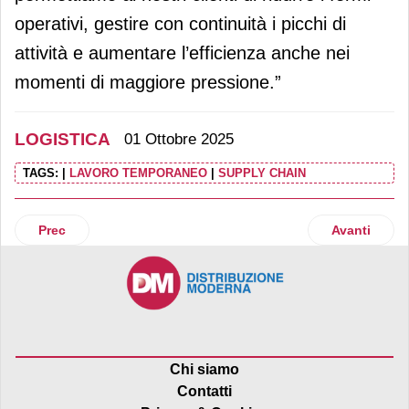
operativi, gestire con continuità i picchi di
attività e aumentare l’efficienza anche nei
momenti di maggiore pressione.”
LOGISTICA
01 Ottobre 2025
TAGS:
|
LAVORO TEMPORANEO
|
SUPPLY CHAIN
Articolo precedente: Italtrans celebra 40 anni di attività e
Articolo suc
Prec
Avanti
Chi siamo
Contatti