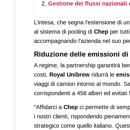
Gestione dei flussi nazionali 
L’intesa, che segna l’estensione di u
al sistema di pooling di
Chep
per tutt
accompagnando l’azienda nel suo perc
Riduzione delle emissioni d
A regime, la partnership garantirà ben
costi,
Royal Unibrew
ridurrà le
emis
viaggi di camion intorno al mondo. Sa
corrispondenti a 458 alberi ed evitati 5
“Affidarci a
Chep
ci permette di sempl
i nostri clienti, rispondendo piename
strategico come quello italiano. Quest