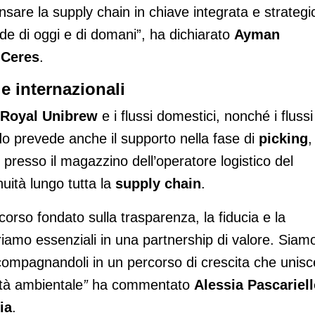
pensare la supply chain in chiave integrata e strategi
de di oggi e di
domani”, ha dichiarato
Ayman
 Ceres
.
 e internazionali
Royal Unibrew
e i flussi domestici, nonché i flussi
ordo prevede anche il supporto nella fase di
picking
,
presso il magazzino dell’operatore logistico del
nuità lungo tutta la
supply chain
.
rso fondato sulla trasparenza, la fiducia e la
iamo essenziali in una partnership di valore. Siam
accompagnandoli in un percorso di crescita che unisc
ità ambientale
”
ha commentato
Alessia Pascariel
ia
.