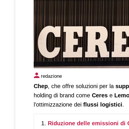
Ceres sceglie il modello di po
redazione
flussi di pallet
Chep
, che offre soluzioni per la
supp
holding di brand come
Ceres
e
Lemo
l’ottimizzazione dei
flussi logistici
.
Riduzione delle emissioni di