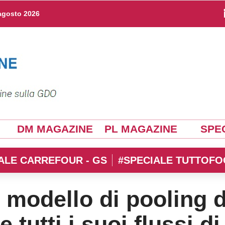
agosto 2026
DM MAGAZINE
PL MAGAZINE
SPEC
ALE CARREFOUR - GS
#SPECIALE TUTTOFO
l modello di pooling d
 tutti i suoi flussi di