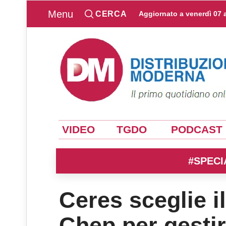
Menu
CERCA
Aggiornato a
venerdì 07 
VIDEO
TGDO
PODCAST
#SPECI
Ceres sceglie i
Chep per gestire