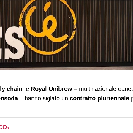
oling di Chep per gestire tutti i suoi
ly chain
, e
Royal Unibrew
– multinazionale dane
nsoda
– hanno siglato un
contratto pluriennale
p
 CO₂