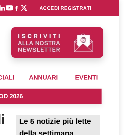
ACCEDI
|
REGISTRATI
IALI
ANNUARI
EVENTI
OD 2026
i
Le 5 notizie più lette
della settimana