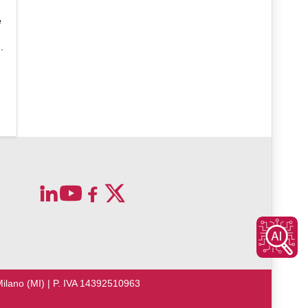
e
.
Milano (MI) | P. IVA 14392510963