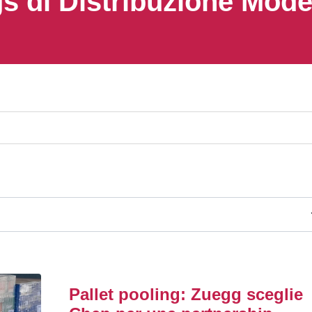
s di Distribuzione Mod
Pallet pooling: Zuegg sceglie