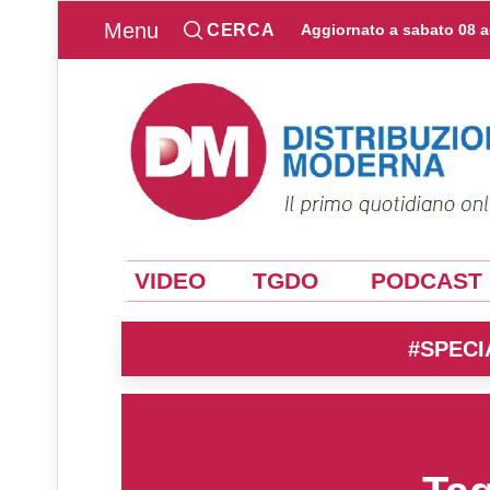
Menu
CERCA
Aggiornato a
sabato 08 
VIDEO
TGDO
PODCAST
#SPECI