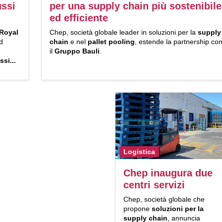
ussi
per una supply chain più sostenibile
ed efficiente
Royal
Chep, società globale leader in soluzioni per la
supply
d
chain
e nel
pallet pooling
, estende la partnership co
il
Gruppo Bauli
.
ssi...
Logistica
Chep inaugura due
centri servizi
Chep, società globale che
propone
soluzioni per la
supply chain
, annuncia