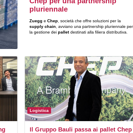
Chep per una partnership
pluriennale
Zuegg
e
Chep
, società che offre soluzioni per la
supply chain
, avviano una partnership pluriennale per
la gestione dei
pallet
destinati alla filiera distributiva.
Logistica
ng
Il Gruppo Bauli passa ai pallet Chep