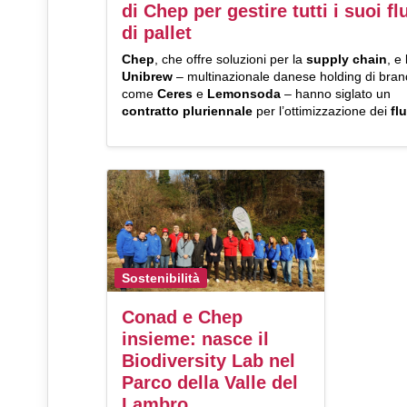
di Chep per gestire tutti i suoi fl
di pallet
Chep
, che offre soluzioni per la
supply chain
, e
Unibrew
– multinazionale danese holding di bran
come
Ceres
e
Lemonsoda
– hanno siglato un
contratto pluriennale
per l’ottimizzazione dei
flu
Sostenibilità
Conad e Chep
insieme: nasce il
Biodiversity Lab nel
Parco della Valle del
Lambro