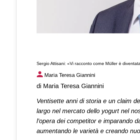
Sergio Attisani: «Vi racconto come Müller è diventat
Sergio Attisani: «Vi raccont
Maria Teresa Giannini
di Maria Teresa Giannini
Ventisette anni di storia e un claim 
largo nel mercato dello yogurt nel no
l’opera dei competitor e imparando dai
aumentando le varietà e creando nuov