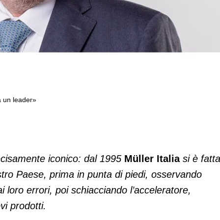
a un leader»
o come Müller è diventata un leader»
decisamente iconico: dal 1995
Müller Italia
si è fatt
stro Paese, prima in punta di piedi, osservando
 loro errori, poi schiacciando l’acceleratore,
i prodotti.