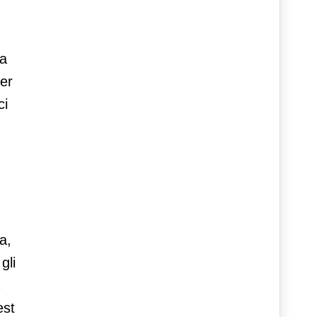
ia
er
ci
a,
gli
est