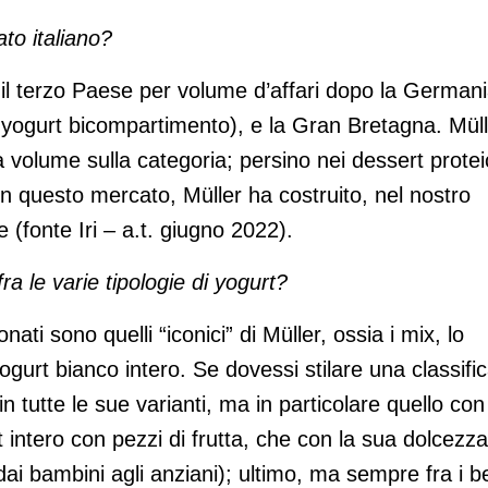
to italiano?
è il terzo Paese per volume d’affari dopo la German
 yogurt bicompartimento), e la Gran Bretagna. Müll
a volume sulla categoria; persino nei dessert protei
 in questo mercato, Müller ha costruito, nel nostro
(fonte Iri – a.t. giugno 2022).
fra le varie tipologie di yogurt?
ionati sono quelli “iconici” di Müller, ossia i mix, lo
yogurt bianco intero. Se dovessi stilare una classific
 in tutte le sue varianti, ma in particolare quello con 
t intero con pezzi di frutta, che con la sua dolcezza
ai bambini agli anziani); ultimo, ma sempre fra i b