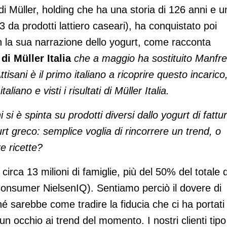
di Müller, holding che ha una storia di 126 anni e u
4,3 da prodotti lattiero caseari), ha conquistato poi
on la sua narrazione dello yogurt, come racconta
di Müller Italia
che a maggio ha sostituito Manfr
isani è il primo italiano a ricoprire questo incarico
liano e visti i risultati di Müller Italia.
si è spinta su prodotti diversi dallo yogurt di fattu
rt greco: semplice voglia di rincorrere un trend, o
re ricette?
 circa 13 milioni di famiglie, più del 50% del totale 
Consumer NielsenIQ). Sentiamo perciò il dovere di
é sarebbe come tradire la fiducia che ci ha portati
occhio ai trend del momento. I nostri clienti tipo