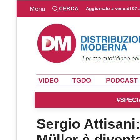
Menu
CERCA
Aggiornato a
venerdì 07 
VIDEO
TGDO
PODCAST
#SPECI
Sergio Attisani
Müller è divent