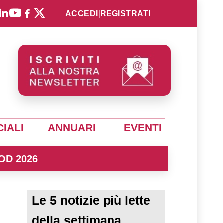
ACCEDI
|
REGISTRATI
IALI
ANNUARI
EVENTI
OD 2026
Le 5 notizie più lette
della settimana