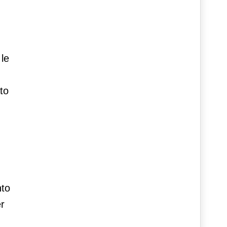
 le
to
nto
er