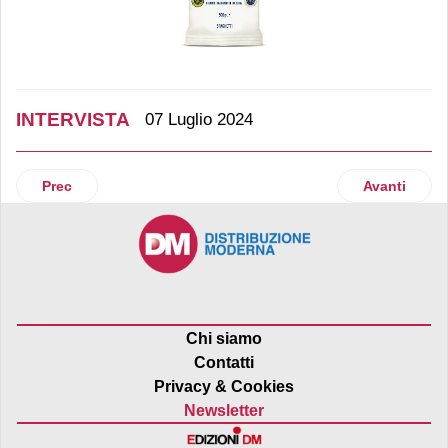
INTERVISTA
07 Luglio 2024
Articolo precedente: Oleificio Zucchi ne ha per tutti i gusti
Articolo suc
Prec
Avanti
Chi siamo
Contatti
Privacy & Cookies
Newsletter