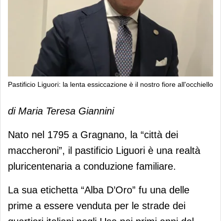
Pastificio Liguori: la lenta essiccazione è il nostro fiore all'occhiello
Pastificio Liguori: la lenta
di Maria Teresa Giannini
essiccazione è il nostro fiore
all'occhiello
Nato nel 1795 a Gragnano, la “città dei
maccheroni”, il pastificio Liguori è una realtà
pluricentenaria a conduzione familiare.
La sua etichetta “Alba D’Oro” fu una delle
prime a essere venduta per le strade dei