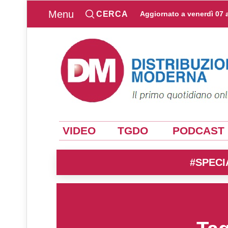
Menu
CERCA
Aggiornato a
venerdì 07 
VIDEO
TGDO
PODCAST
#SPECI