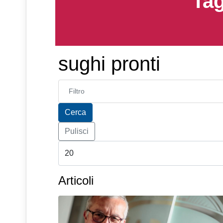
Tag
sughi pronti
Inserisci parte del titolo
Cerca
Pulisci
Articoli