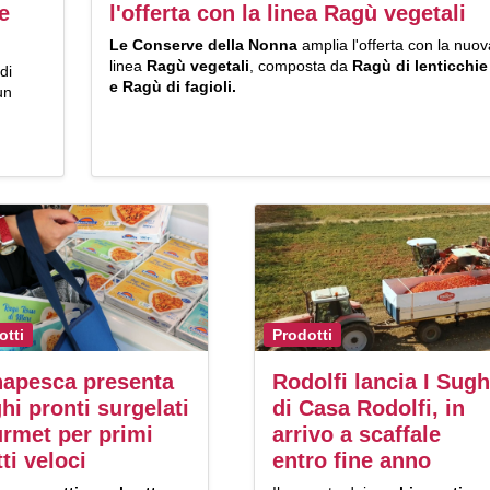
e
l'offerta con la linea Ragù vegetali
Le Conserve della Nonna
amplia l'offerta con la nuov
linea
Ragù vegetali
, composta da
Ragù di lenticchie
di
e
Ragù di fagioli.
un
otti
Prodotti
apesca presenta
Rodolfi lancia I Sugh
hi pronti surgelati
di Casa Rodolfi, in
rmet per primi
arrivo a scaffale
tti veloci
entro fine anno