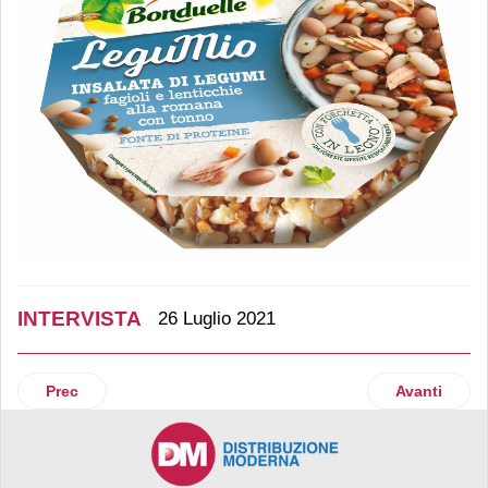
INTERVISTA
26 Luglio 2021
Articolo precedente: Pac 2000A, le misure di un leader
Articolo su
Prec
Avanti