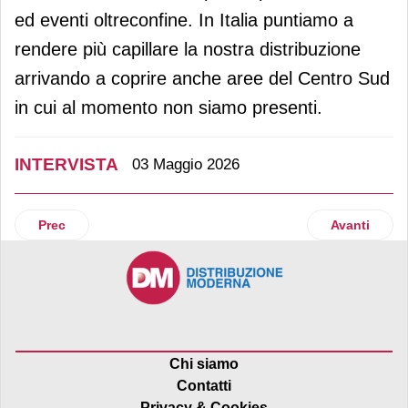
ed eventi oltreconfine. In Italia puntiamo a
rendere più capillare la nostra distribuzione
arrivando a coprire anche aree del Centro Sud
in cui al momento non siamo presenti.
INTERVISTA
03 Maggio 2026
Articolo precedente: Brt investe su innovazione tecnologica,
Articolo suc
Prec
Avanti
Chi siamo
Contatti
Privacy & Cookies