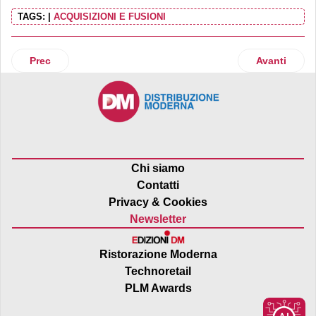
TAGS:
|
ACQUISIZIONI E FUSIONI
Articolo precedente: ​Bilancio 2023 positivo per DalterfoodG
Articolo suc
Prec
Avanti
Chi siamo
Contatti
Privacy & Cookies
Newsletter
Ristorazione Moderna
Technoretail
PLM Awards