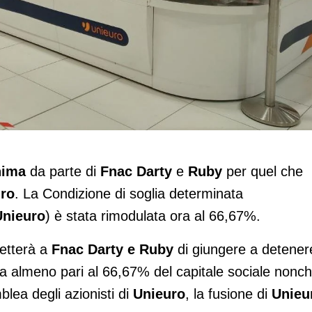
dizione di soglia minima dal 90 al
nima
da parte di
Fnac Darty
e
Ruby
per quel che
uro
. La Condizione di soglia determinata
Unieuro
) è stata rimodulata ora al 66,67%.
metterà a
Fnac Darty e Ruby
di giungere a detener
tta almeno pari al 66,67% del capitale sociale nonc
blea degli azionisti di
Unieuro
, la fusione di
Unieu