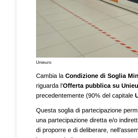
Unieuro
OPAS Unieuro: cambia la Con
Cambia la
Condizione di Soglia Mi
66,67%
riguarda l’
Offerta pubblica
su Unie
precedentemente (90% del capitale
Questa soglia di partecipazione per
una partecipazione diretta e/o indire
di proporre e di deliberare, nell’assem