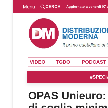
Menu
CERCA
Aggiornato a
venerdì 07 
VIDEO
TGDO
PODCAST
#SPECI
OPAS Unieuro: 
di soglia minim