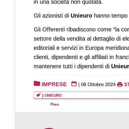
in una società non quotata.
Gli azionisti di
Unieuro
hanno tempo fi
Gli Offerenti ribadiscono come “la co
settore della vendita al dettaglio di e
editoriali e servizi in Europa meridion
clienti, dipendenti e gli affiliati in f
mantenere tutti i dipendenti di
Unieu
IMPRESE
|
08 Ottobre 2024
S
|
UNIEURO
Articolo precedente: Circana e TradeLa
Prec