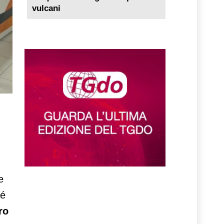
vulcani
e
hé
ro