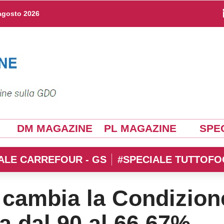
agosto 2026
DM MAGAZINE
PL MAGAZINE
SPEC
ALE CARREFOUR - GS
#SPECIALE TUTTOFO
cambia la Condizion
a dal 90 al 66,67%