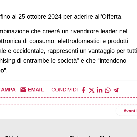
no al 25 ottobre 2024 per aderire all’Offerta.
mbinazione che creerà un rivenditore leader nel
lettronica di consumo, elettrodomestici e prodotti
ale e occidentale, rappresenti un vantaggio per tutti
ranchising di entrambe le società” e che “intendono
ro
”.
TAMPA
EMAIL
CONDIVIDI
b lanciano Top Trade OnTheMap, planning vendite e gestione ope
Artico
Avanti