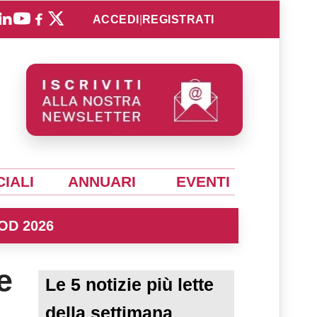
ACCEDI
|
REGISTRATI
IALI
ANNUARI
EVENTI
OD 2026
e
Le 5 notizie più lette
della settimana