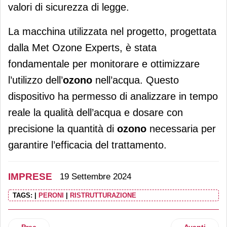
valori di sicurezza di legge.
La macchina utilizzata nel progetto, progettata
dalla Met Ozone Experts, è stata
fondamentale per monitorare e ottimizzare
l’utilizzo dell’
ozono
nell’acqua. Questo
dispositivo ha permesso di analizzare in tempo
reale la qualità dell’acqua e dosare con
precisione la quantità di
ozono
necessaria per
garantire l’efficacia del trattamento.
IMPRESE
19 Settembre 2024
TAGS:
|
PERONI
|
RISTRUTTURAZIONE
Articolo precedente: Contratto Ferrero, 7.630 euro a 7 mila 
Articolo succ
Prec
Avanti