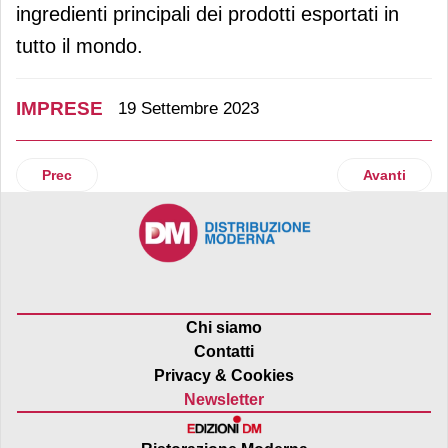
ingredienti principali dei prodotti esportati in
tutto il mondo.
IMPRESE
19 Settembre 2023
Articolo precedente: Rovagnati: 11 milioni di investimento i
Articolo suc
Prec
Avanti
Chi siamo
Contatti
Privacy & Cookies
Newsletter