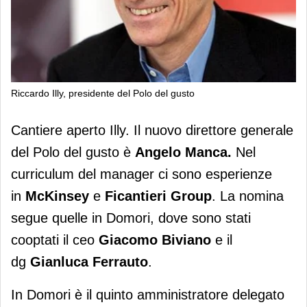
Riccardo Illy, presidente del Polo del gusto
Manca dg del Polo del gusto Illy.
Cantiere aperto Illy. Il nuovo direttore generale
Biviano nuovo ceo di Domori
del Polo del gusto è
Angelo Manca.
Nel
curriculum del manager ci sono esperienze
in
McKinsey
e
Ficantieri Group
. La nomina
segue quelle in Domori, dove sono stati
cooptati il ceo
Giacomo Biviano
e il
dg
Gianluca Ferrauto
.
In Domori è il quinto amministratore delegato