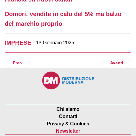
Domori, vendite in calo del 5% ma balzo
del marchio proprio
IMPRESE
13 Gennaio 2025
Articolo precedente: Vini dealcolati, Schenk Italia pronta a 
Articolo suc
Prec
Avanti
Chi siamo
Contatti
Privacy & Cookies
Newsletter