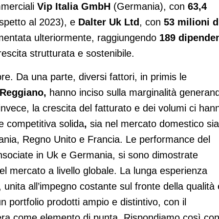
ommerciali
Vip Italia GmbH
(Germania), con
63,4
ispetto al 2023), e
Dalter Uk Ltd
, con
53 milioni d
mentata ulteriormente, raggiungendo
189 dipenden
scita strutturata e sostenibile.
e. Da una parte, diversi fattori, in primis le
 Reggiano,
hanno inciso sulla marginalità generan
ra, invece, la crescita del fatturato e dei volumi ci han
 competitiva solida
,
sia nel mercato domestico sia
ania, Regno Unito e Francia. Le performance del
onsociate in Uk e Germania, si sono dimostrate
el mercato a livello globale. La lunga esperienza
 unita all’impegno costante sul fronte della qualità 
un portfolio prodotti ampio e distintivo, con il
iera come elemento di punta. Rispondiamo così co