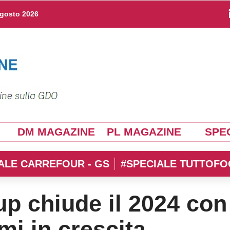
agosto 2026
DM MAGAZINE
PL MAGAZINE
SPEC
ALE CARREFOUR - GS
#SPECIALE TUTTOFO
up chiude il 2024 con
mi in crescita