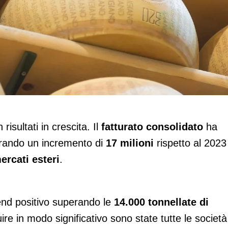
24 con fatturato e volumi in crescita
risultati in crescita. Il
fatturato consolidato
ha
trando un incremento di
17 milioni
rispetto al 2023
ercati esteri
.
end positivo superando le
14.000 tonnellate di
re in modo significativo sono state tutte le società