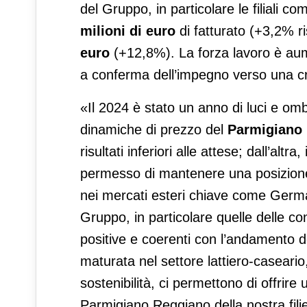
del Gruppo, in particolare le filiali c
milioni di euro
di fatturato (+3,2% r
euro
(+12,8%). La forza lavoro è au
a conferma dell’impegno verso una cre
«Il 2024 è stato un anno di luci e ombr
dinamiche di prezzo del
Parmigiano
risultati inferiori alle attese; dall’alt
permesso di mantenere una posizione
nei mercati esteri chiave come Germ
Gruppo, in particolare quelle delle c
positive e coerenti con l’andamento d
maturata nel settore lattiero-caseario,
sostenibilità, ci permettono di offrire 
Parmigiano Reggiano della nostra fil