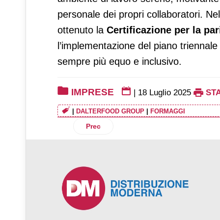
personale dei propri collaboratori. N
ottenuto la
Certificazione per la par
l’implementazione del piano triennale 
sempre più equo e inclusivo.
IMPRESE
|
18 Luglio 2025
ST
|
DALTERFOOD GROUP
|
FORMAGGI
Articolo precedente: Il Gruppo Panapesca
Prec