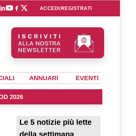
ACCEDI
|
REGISTRATI
IALI
ANNUARI
EVENTI
OD 2026
Le 5 notizie più lette
della settimana