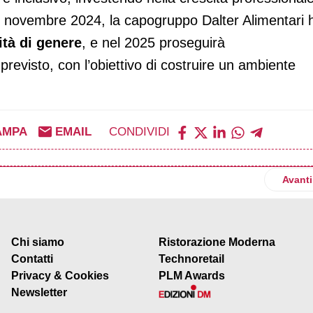
el novembre 2024, la capogruppo Dalter Alimentari 
ità di genere
, e nel 2025 proseguirà
previsto, con l’obiettivo di costruire un ambiente
AMPA
EMAIL
CONDIVIDI
 contribuisce alla crescita del mercato ittico surgelato. Fatturato
Artico
Avanti
Chi siamo
Ristorazione Moderna
Contatti
Technoretail
Privacy & Cookies
PLM Awards
Newsletter