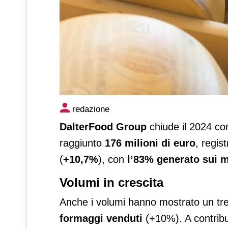
Dalterfood Group chiude il 20
redazione
DalterFood Group
chiude il 2024 con 
raggiunto
176 milioni di euro
, regis
(
+10,7%
), con
l’83% generato sui m
Volumi in crescita
Anche i volumi hanno mostrato un tr
formaggi venduti
(+10%). A contribui