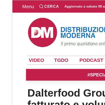
Menu
CERCA
Aggiornato a
sabato 08 
VIDEO
TGDO
PODCAST
#SPECI
Dalterfood Gro
fatturato e volu