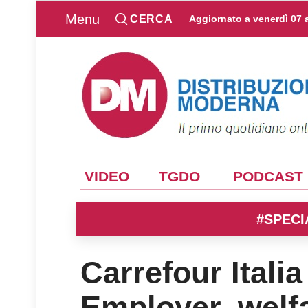
Menu
CERCA
Aggiornato a
venerdì 07 
VIDEO
TGDO
PODCAST
#SPECI
Carrefour Itali
Employer, welfa