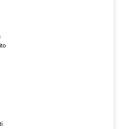
n
ito
e
ti