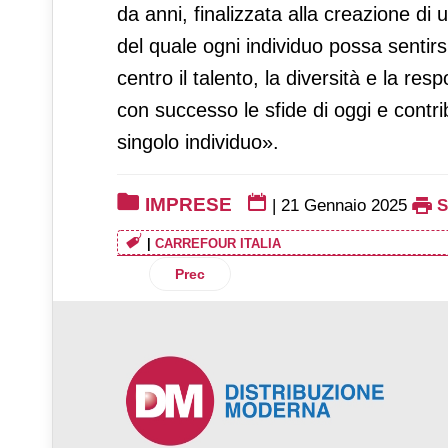
da anni, finalizzata alla creazione di
del quale ogni individuo possa sentir
centro il talento, la diversità e la res
con successo le sfide di oggi e contrib
singolo individuo».
IMPRESE
|
21 Gennaio 2025
|
CARREFOUR ITALIA
Articolo precedente: GrosMarket proseg
Prec