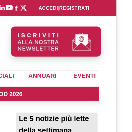
ACCEDI
|
REGISTRATI
IALI
ANNUARI
EVENTI
OD 2026
Le 5 notizie più lette
della settimana