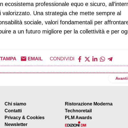
 un ecosistema professionale equo e sicuro, all’inter
si valorizzato. Una strategia che mette sempre al
ponsabilità sociale, valori fondamentali per affrontar
uire a un futuro migliore per la collettività e per og
STAMPA
EMAIL
CONDIVIDI
ue il piano di rinnovamento
Artico
Avanti
Chi siamo
Ristorazione Moderna
Contatti
Technoretail
Privacy & Cookies
PLM Awards
Newsletter