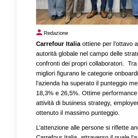
Carrefour Italia si riconferm
Redazione
centro
Carrefour Italia
ottiene per l’ottavo
autorità globale nel campo delle strat
confronti dei propri collaboratori. Tra 
migliori figurano le categorie onboard
l’azienda ha superato il punteggio m
18,3% e 26,5%. Ottime performance so
attività di business strategy, employe
ottenuto il massimo punteggio.
L’attenzione alle persone si riflette an
Carrefour Italia, attraverso il quale l