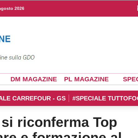
agosto 2026
DM MAGAZINE
PL MAGAZINE
SPEC
ALE CARREFOUR - GS
#SPECIALE TUTTOFO
a si riconferma Top
re e formazione al