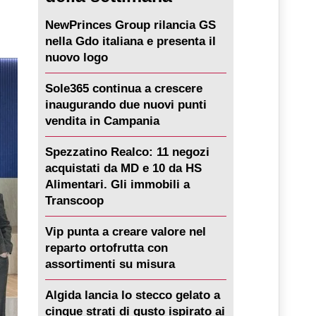
NewPrinces Group rilancia GS
nella Gdo italiana e presenta il
nuovo logo
Sole365 continua a crescere
inaugurando due nuovi punti
vendita in Campania
Spezzatino Realco: 11 negozi
acquistati da MD e 10 da HS
Alimentari. Gli immobili a
Transcoop
Vip punta a creare valore nel
reparto ortofrutta con
assortimenti su misura
Algida lancia lo stecco gelato a
cinque strati di gusto ispirato ai