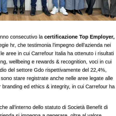
a Top Employer, welfare e formazione al
 anno consecutivo la
certificazione Top Employer,
egie hr, che testimonia l’impegno dell’azienda nei
le aree in cui Carrefour Italia ha ottenuto i risultati
ing, wellbeing e rewards & recognition, voci in cui
edio del settore Gdo rispettivamente del 22,4%,
no stare registrate anche nelle aree legate alle
r branding ed ethics & integrity, in cui Carrefour ha
che all’interno dello statuto di Società Benefit di
’azienda si impegna a generare, oltre al valore