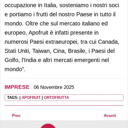
occupazione in Italia, sosteniamo i nostri soci
e portiamo i frutti del nostro Paese in tutto il
mondo. Oltre che sul mercato italiano ed
europeo, Apofruit è infatti presente in
numerosi Paesi extraeuropei, tra cui Canada,
Stati Uniti, Taiwan, Cina, Brasile, i Paesi del
Golfo, l’India e altri mercati emergenti nel
mondo”.
IMPRESE
06 Novembre 2025
TAGS:
|
APOFRUIT
|
ORTOFRUTTA
Articolo precedente: Sole365: accordo con Amazon per la sp
Articolo suc
Prec
Avanti