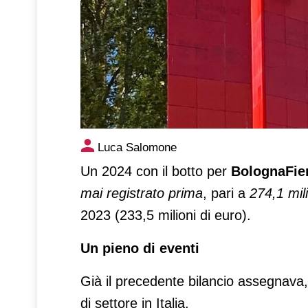
Un bilancio da record per B
Luca Salomone
Un 2024 con il botto per
BolognaFie
mai registrato prima
, pari a
274,1 mili
2023 (233,5 milioni di euro).
Un pieno di eventi
Già il precedente bilancio assegnava
di settore in Italia.