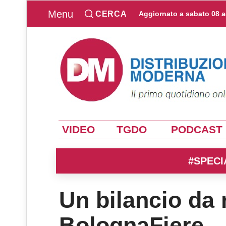
Menu
CERCA
Aggiornato a
sabato 08 
VIDEO
TGDO
PODCAST
#SPECI
Un bilancio da 
BolognaFiere