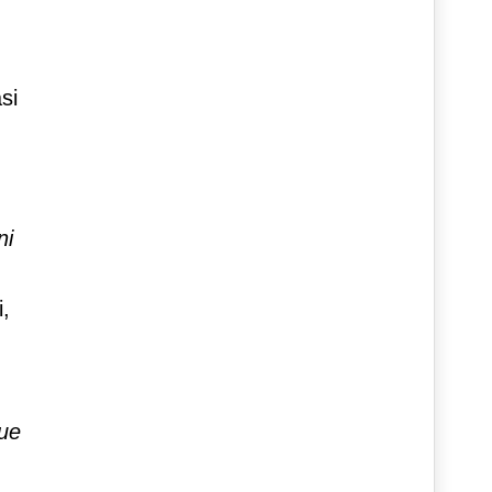
si
ni
i,
que