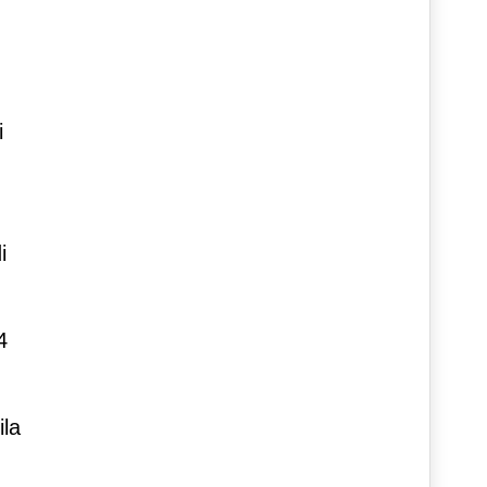
i
i
4
ila