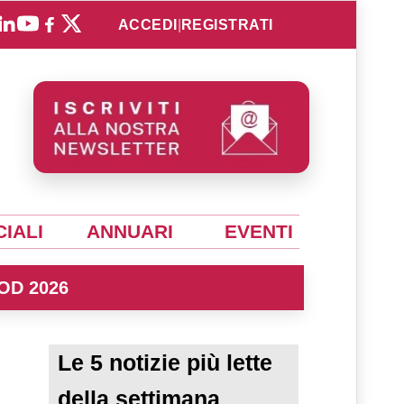
ACCEDI
|
REGISTRATI
IALI
ANNUARI
EVENTI
OD 2026
Le 5 notizie più lette
della settimana