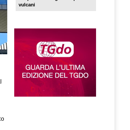
vulcani
l
to