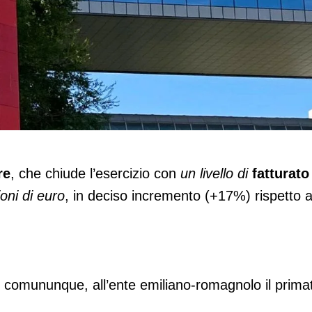
olognaFiere
re
, che chiude l’esercizio con
un livello di
fatturato
oni di euro
, in deciso incremento (+17%) rispetto a
, comununque, all’ente emiliano-romagnolo il prima