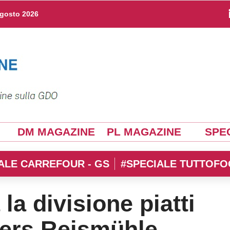
agosto 2026
DM MAGAZINE
PL MAGAZINE
SPEC
ALE CARREFOUR - GS
#SPECIALE TUTTOFO
la divisione piatti
mers Reismühle