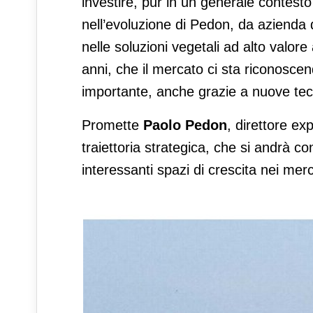
investire, pur in un generale contesto
nell’evoluzione di Pedon, da azienda d
nelle soluzioni vegetali ad alto valor
anni, che il mercato ci sta riconosc
importante, anche grazie a nuove tecno
Promette
Paolo Pedon
, direttore ex
traiettoria strategica, che si andrà co
interessanti spazi di crescita nei merc