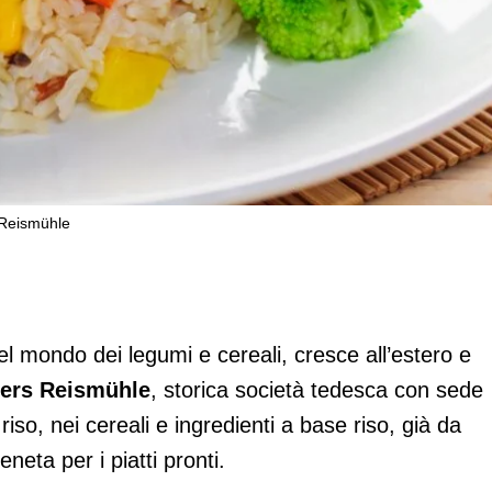
s Reismühle
piatti pronti di Rickmers Reismühle
el mondo dei legumi e cereali, cresce all’estero e
ers Reismühle
, storica società tedesca con sede
iso, nei cereali e ingredienti a base riso, già da
eta per i piatti pronti.