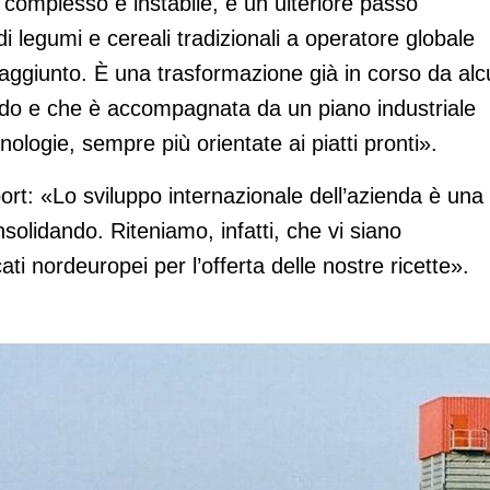
 complesso e instabile, è un ulteriore passo
i legumi e cereali tradizionali a operatore globale
e aggiunto. È una trasformazione già in corso da alc
endo e che è accompagnata da un piano industriale
logie, sempre più orientate ai piatti pronti».
port: «Lo sviluppo internazionale dell’azienda è una
nsolidando. Riteniamo, infatti, che vi siano
ati nordeuropei per l’offerta delle nostre ricette».