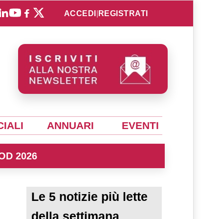
ACCEDI
|
REGISTRATI
IALI
ANNUARI
EVENTI
OD 2026
Le 5 notizie più lette
della settimana