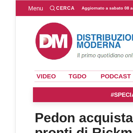
Menu
CERCA
Aggiornato a
sabato 08 
VIDEO
TGDO
PODCAST
#SPECI
Pedon acquista 
pronti di Rick