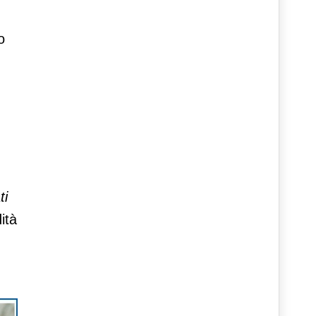
o
ti
ità