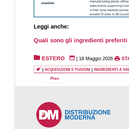
Leggi anche:
Quali sono gli ingredienti preferiti 
ESTERO
|
18 Maggio 2026
ST
|
ACQUISIZIONI E FUSIONI
|
INGREDIENTI A V
Articolo precedente: Rational raddoppia 
Prec