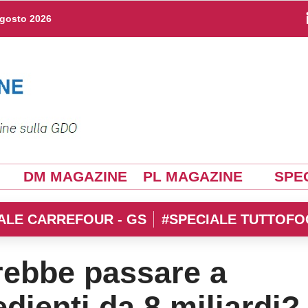
agosto 2026
DM MAGAZINE
PL MAGAZINE
SPEC
ALE CARREFOUR - GS
#SPECIALE TUTTOFO
rebbe passare a
edienti da 8 miliardi?