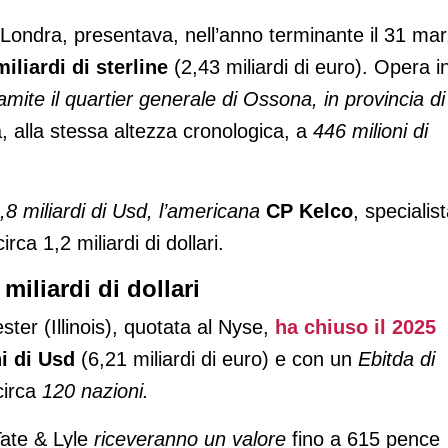
ondra, presentava, nell’anno terminante il 31 ma
miliardi di sterline
(2,43 miliardi di euro). Opera i
amite il quartier generale di Ossona, in provincia di
alla stessa altezza cronologica, a
446 milioni di
,8 miliardi di Usd, l’americana
CP Kelco
, specialis
irca 1,2 miliardi di dollari.
miliardi di dollari
ter (Illinois), quotata al Nyse,
ha chiuso il 2025
ni di Usd
(6,21 miliardi di euro) e con un
Ebitda di
circa
120 nazioni.
 Tate & Lyle
riceveranno un valore
fino a 615 pence