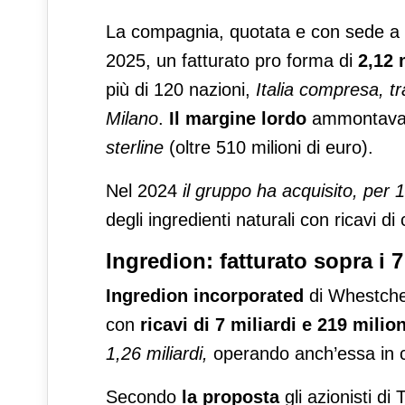
La compagnia, quotata e con sede a L
2025, un fatturato pro forma di
2,12 
più di 120 nazioni,
Italia compresa, tr
Milano
.
Il margine lordo
ammontava, 
sterline
(oltre 510 milioni di euro).
Nel 2024
il gruppo ha acquisito, per 1
degli ingredienti naturali con ricavi di c
Ingredion: fatturato sopra i 7 
Ingredion
incorporated
di Whestches
con
ricavi di 7 miliardi e 219 milio
1,26 miliardi,
operando anch’essa in 
Secondo
la proposta
gli azionisti di