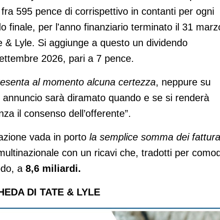
ra 595 pence di corrispettivo in contanti per ogni
endo finale, per l'anno finanziario terminato il 31 marz
e & Lyle. Si aggiunge a questo un dividendo
 settembre 2026, pari a 7 pence.
resenta al momento alcuna certezza
, neppure su
tro annuncio sarà diramato quando e se si renderà
za il consenso dell’offerente”.
zione vada in porto
la semplice somma dei fattura
ultinazionale con un ricavi che, tradotti per comod
odo, a
8,6 miliardi.
HEDA DI TATE & LYLE