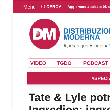
Menu
CERCA
Aggiornato a
sabato 08 
VIDEO
TGDO
PODCAST
#SPECI
Tate & Lyle pot
Ingredion: ingr