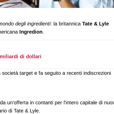
a Ingredion: ingredienti da 8 miliardi?
ondo degli ingredienti
: la britannica
Tate & Lyle
americana
Ingredion
.
miliardi di dollari
società target e fa seguito a recenti indiscrezioni
a un’offerta in contanti per l'intero capitale di nuo
ario di Tate & Lyle.