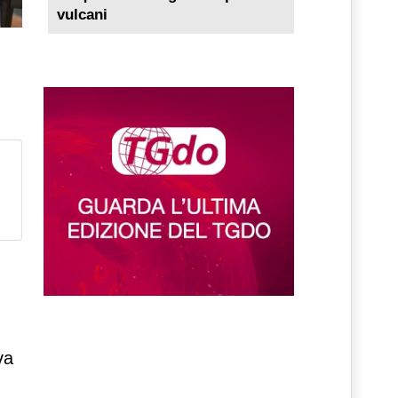
vulcani
va