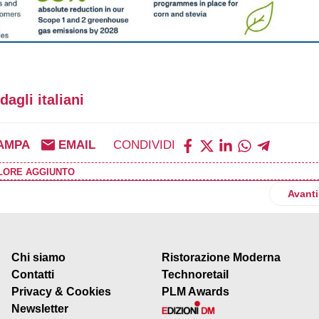
dagli italiani
AMPA
EMAIL
CONDIVIDI
ALORE AGGIUNTO
il sito produttivo di Wittenheim: pronto il nuovo centro per iVario
Artico
Avanti
Chi siamo
Ristorazione Moderna
Contatti
Technoretail
Privacy & Cookies
PLM Awards
Newsletter