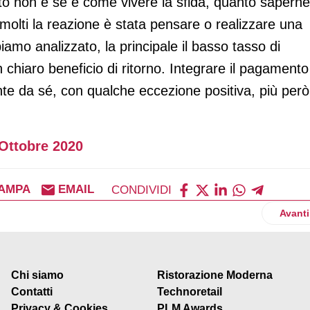
nto non è se e come vivere la sfida, quanto saperne
 molti la reazione è stata pensare o realizzare una
iamo analizzato, la principale il basso tasso di
 chiaro beneficio di ritorno. Integrare il pagamento
nte da sé, con qualche eccezione positiva, più però
Ottobre 2020
AMPA
EMAIL
CONDIVIDI
nta un marketplace
Artico
Avanti
Chi siamo
Ristorazione Moderna
Contatti
Technoretail
Privacy & Cookies
PLM Awards