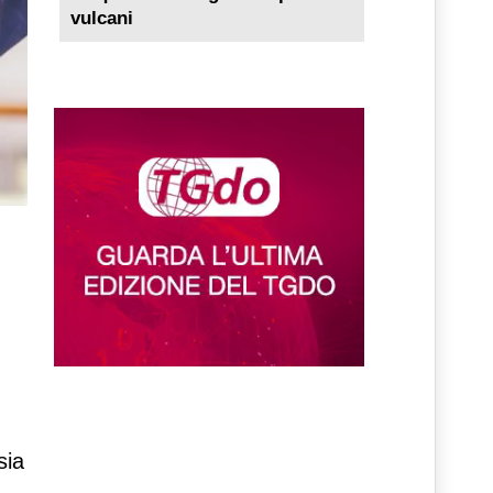
vulcani
sia