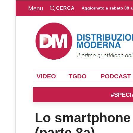
Menu
CERCA
Aggiornato a
sabato 08 
VIDEO
TGDO
PODCAST
#SPECI
Lo smartphone 
(parte 8a)