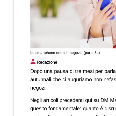
Lo smartphone entra in negozio (parte 8a)
Lo smartphone entra in negoz
Redazione
Dopo una pausa di tre mesi per parlar
autunnali che ci auguriamo non nefast
negozi.
Negli articoli precedenti qui su DM M
quesito fondamentale: quanto è disru