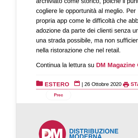
archiviato come storico, poiché il pu
cogliere le opportunità al meglio. Per
propria app come le difficoltà che abb
adozione da parte dei clienti senza un
una strada possibile, ma non sufficie
nella ristorazione che nel retail.
Continua la lettura su
DM Magazine 
ESTERO
|
26 Ottobre 2020
ST
Articolo precedente: Decathlon.be dive
Prec