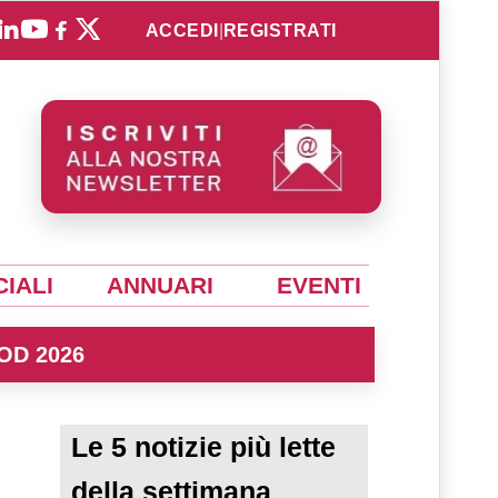
ACCEDI
|
REGISTRATI
IALI
ANNUARI
EVENTI
OD 2026
Le 5 notizie più lette
della settimana