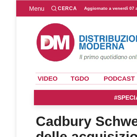
Menu
CERCA
Aggiornato a
venerdì 07 
VIDEO
TGDO
PODCAST
#SPECI
Cadbury Schwep
delle acquisizi