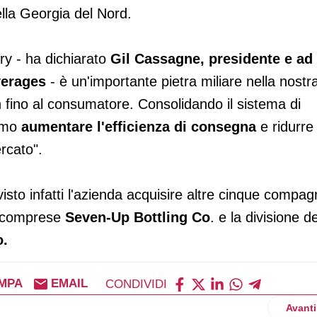
ella Georgia del Nord.
ry - ha dichiarato
Gil Cassagne, presidente e ad 
erages
- è un'importante pietra miliare nella nostr
n fino al consumatore. Consolidando il sistema di
iamo
aumentare l'efficienza di consegna
e ridurre 
rcato".
visto infatti l'azienda acquisire altre cinque compag
e, comprese
Seven-Up Bottling Co
. e la divisione de
o.
MPA
EMAIL
CONDIVIDI
 all'Europa
Artico
Avanti