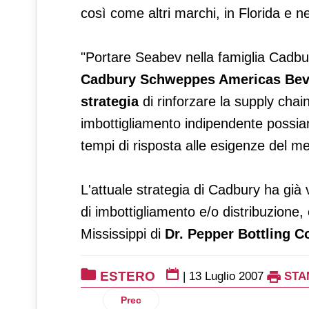
così come altri marchi, in Florida e n
"Portare Seabev nella famiglia Cadbu
Cadbury Schweppes Americas Bev
strategia
di rinforzare la supply chai
imbottigliamento indipendente poss
tempi di risposta alle esigenze del me
L'attuale strategia di Cadbury ha già 
di imbottigliamento e/o distribuzion
Mississippi di
Dr. Pepper Bottling C
ESTERO
|
13 Luglio 2007
STA
Articolo precedente: Abercrombie punta
Prec