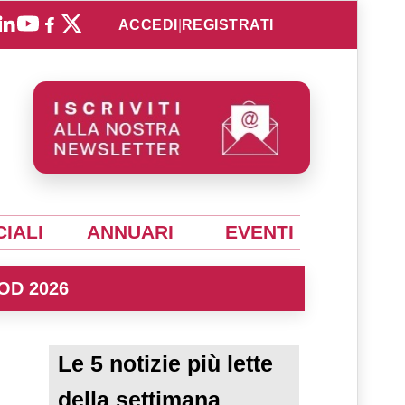
ACCEDI
|
REGISTRATI
IALI
ANNUARI
EVENTI
OD 2026
Le 5 notizie più lette
della settimana