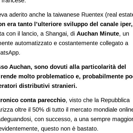
 francese.
aveva aderito anche la taiwanese Ruentex (real estat
on era tanto l’ulteriore sviluppo del canale iper,
ta con il lancio, a Shangai, di
Auchan Minute
, un
lmente automatizzato e costantemente collegato a
hatsApp.
so Auchan, sono dovuti alla particolarità del
 rende molto problematico e, probabilmente p
ratori distributivi stranieri.
tronico conta parecchio
, visto che la Repubblica
zza oltre il 50% di tutto il mercato mondiale onlin
a adeguandosi, con successo, a una sempre maggio
a, evidentemente, questo non è bastato.