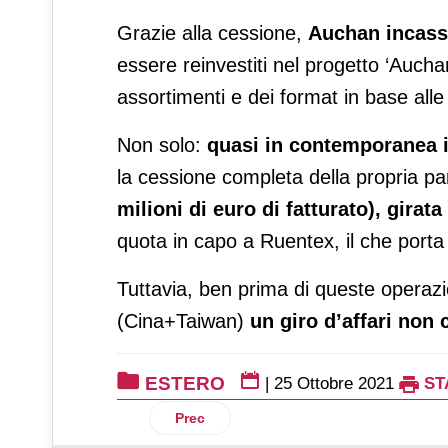
Grazie alla cessione,
Auchan incassa
essere reinvestiti nel progetto ‘Auchan
assortimenti e dei format in base al
Non solo:
quasi in contemporanea i
la cessione completa della propria p
milioni di euro di fatturato), girata
quota in capo a Ruentex, il che porta 
Tuttavia, ben prima di queste operazi
(Cina+Taiwan)
un giro d’affari non 
ESTERO
|
25 Ottobre 2021
ST
Articolo precedente: Gorillas porta la s
Prec