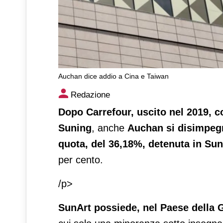
Auchan dice addio a Cina e Taiwan
Auchan dice addio a Cina e 
Redazione
Dopo Carrefour, uscito nel 2019, co
Suning
, anche
Auchan si disimpeg
quota, del 36,18%, detenuta in Sun
per cento.
/p>
SunArt possiede, nel Paese della G