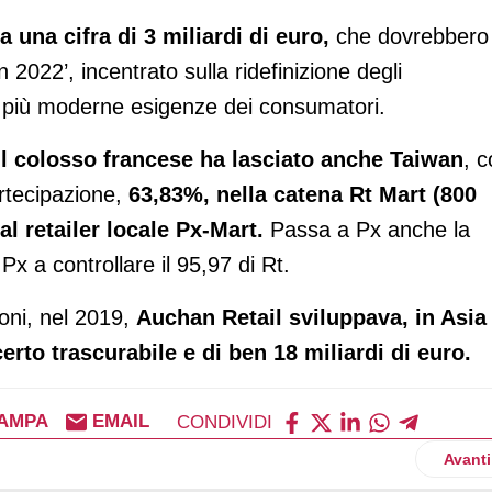
 una cifra di 3 miliardi di euro,
che dovrebbero
 2022’, incentrato sulla ridefinizione degli
le più moderne esigenze dei consumatori.
l colosso francese ha lasciato anche Taiwan
, 
artecipazione,
63,83%, nella catena Rt Mart (800
 al retailer locale Px-Mart.
Passa a Px anche la
Px a controllare il 95,97 di Rt.
oni, nel 2019,
Auchan Retail sviluppava, in Asia
certo trascurabile e di ben 18 miliardi di euro.
AMPA
EMAIL
CONDIVIDI
pesa Tesco in tutto il Regno Unito
Artico
Avanti