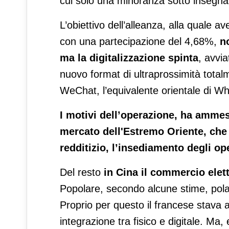
cui solo una minoranza sotto insegna
L’obiettivo dell’alleanza, alla quale 
con una partecipazione del 4,68%,
n
ma la digitalizzazione spinta
, avvia
nuovo format di ultraprossimità tota
WeChat, l’equivalente orientale di W
I motivi dell’operazione, ha ammes
mercato dell'Estremo Oriente, che
redditizio, l’insediamento degli ope
Del resto
in Cina il commercio elet
Popolare, secondo alcune stime, polari
Proprio per questo il francese stav
integrazione tra fisico e digitale. M