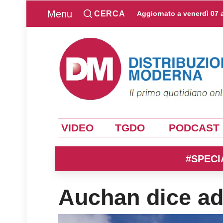
Menu
CERCA
Aggiornato a
venerdì 07 
VIDEO
TGDO
PODCAST
#SPECI
Auchan dice ad