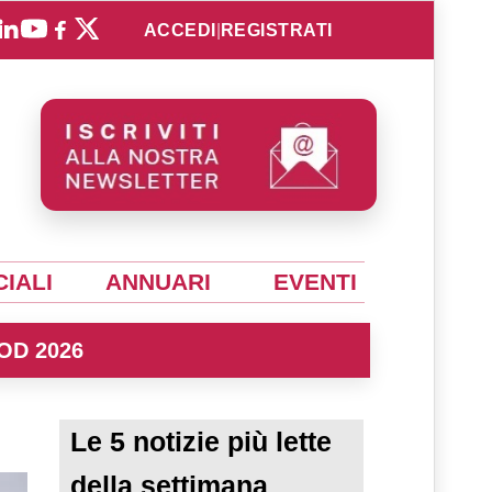
ACCEDI
|
REGISTRATI
IALI
ANNUARI
EVENTI
OD 2026
Le 5 notizie più lette
della settimana