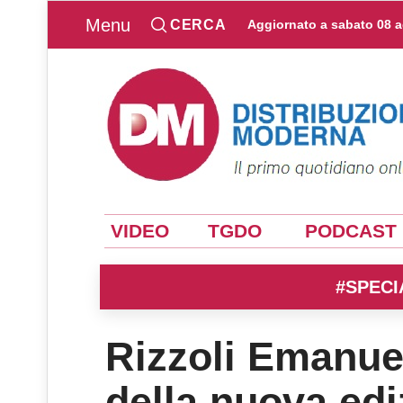
Menu
CERCA
Aggiornato a
sabato 08 
VIDEO
TGDO
PODCAST
#SPECI
Rizzoli Emanuell
della nuova ed