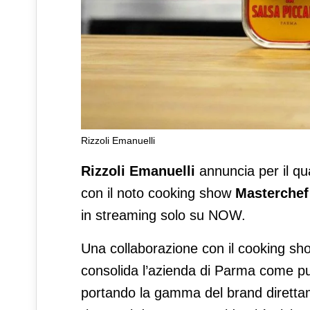
Rizzoli Emanuelli
Rizzoli Emanuelli partner uff
Rizzoli Emanuelli
annuncia per il qu
con il noto cooking show
Masterchef
in streaming solo su NOW.
Una collaborazione con il cooking s
consolida l’azienda di Parma come punt
portando la gamma del brand direttamen