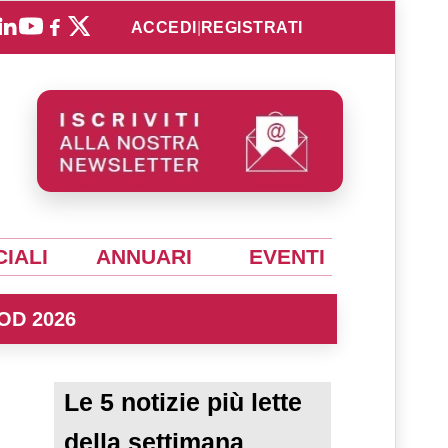
ACCEDI
|
REGISTRATI
IALI
ANNUARI
EVENTI
OD 2026
Le 5 notizie più lette
della settimana