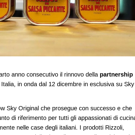
iciale della nuova edizione di MasterCh
arto anno consecutivo il rinnovo della
partnership
Italia, in onda dal 12 dicembre in esclusiva su Sky
how Sky Original che prosegue con successo e che
o di riferimento per tutti gli appassionati di cucin
te nelle case degli italiani. I prodotti Rizzoli,