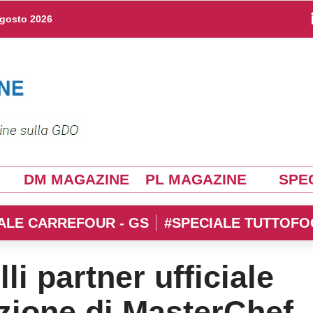
agosto 2026
DM MAGAZINE
PL MAGAZINE
SPEC
ALE CARREFOUR - GS
#SPECIALE TUTTOFO
i partner ufficiale
izione di MasterChef