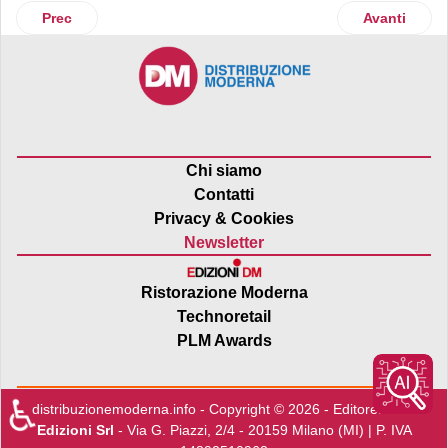
Articolo precedente: Illy, on air la campagna “L’emozione d
Articolo suc
Prec
Avanti
Chi siamo
Contatti
Privacy & Cookies
Newsletter
Ristorazione Moderna
Technoretail
PLM Awards
♿
distribuzionemoderna.info - Copyright © 2026 - Editore:
Edra
Edizioni Srl
- Via G. Piazzi, 2/4 - 20159 Milano (MI) | P. IVA