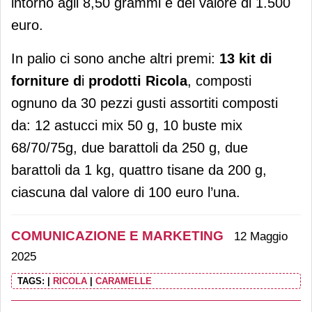
intorno agli 8,50 grammi e del valore di 1.500
euro.
In palio ci sono anche altri premi:
13 kit di
forniture d
i
prodotti Ricola
, composti
ognuno da 30 pezzi gusti assortiti composti
da: 12 astucci mix 50 g, 10 buste mix
68/70/75g, due barattoli da 250 g, due
barattoli da 1 kg, quattro tisane da 200 g,
ciascuna dal valore di 100 euro l’una.
COMUNICAZIONE E MARKETING
12 Maggio
2025
TAGS:
|
RICOLA
|
CARAMELLE