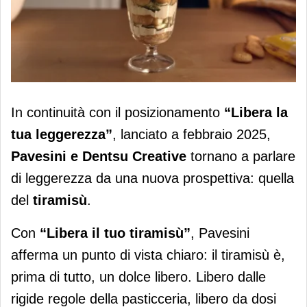
Pavesini e Dentsu Creative lanciano
In continuità con il posizionamento
“L
ibera la
“Libera il tuo tiramisù”
tua leggerezza”
, lanciato a febbraio 2025,
Pavesini e Dentsu Creative
tornano a parlare
di leggerezza da una nuova prospettiva: quella
del
tiramisù
.
Con
“
L
ibera il tuo tiramisù”
, Pavesini
afferma un punto di vista chiaro: il tiramisù è,
prima di tutto, un dolce libero. Libero dalle
rigide regole della pasticceria, libero da dosi