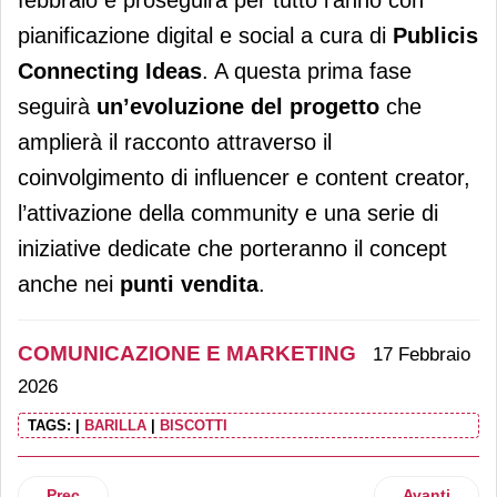
febbraio e proseguirà per tutto l’anno con
pianificazione digital e social a cura di
Publicis
Connecting Ideas
. A questa prima fase
seguirà
un’evoluzione del progetto
che
amplierà il racconto attraverso il
coinvolgimento di influencer e content creator,
l’attivazione della community e una serie di
iniziative dedicate che porteranno il concept
anche nei
punti vendita
.
COMUNICAZIONE E MARKETING
17 Febbraio
2026
TAGS:
|
BARILLA
|
BISCOTTI
Articolo precedente: Mielizia: la linea SportPocket è “scelta
Articolo suc
Prec
Avanti