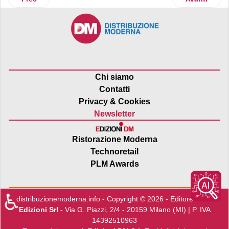
Chi siamo
Contatti
Privacy & Cookies
Newsletter
Ristorazione Moderna
Technoretail
PLM Awards
♿
distribuzionemoderna.info - Copyright © 2026 - Editore:
Edra
Edizioni Srl
- Via G. Piazzi, 2/4 - 20159 Milano (MI) | P. IVA
14392510963