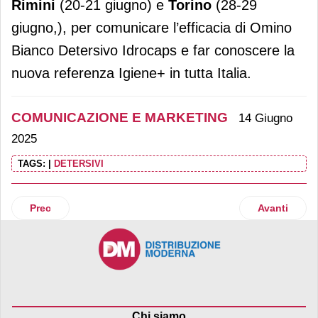
Rimini
(20-21 giugno) e
Torino
(28-29
giugno,), per comunicare l’efficacia di Omino
Bianco Detersivo Idrocaps e far conoscere la
nuova referenza Igiene+ in tutta Italia.
COMUNICAZIONE E MARKETING
14 Giugno
2025
TAGS:
|
DETERSIVI
Articolo precedente: Caffè Borbone sostiene i giovani talen
Articolo suc
Prec
Avanti
Chi siamo