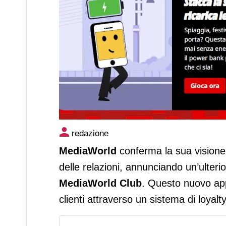
MediaWorld, evoluzione dell
redazione
Club
MediaWorld
conferma la sua visione 
delle relazioni, annunciando un’ulter
MediaWorld Club
. Questo nuovo app
clienti attraverso un sistema di loyalt