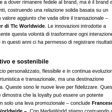
nte a dover rimanere fedele al brand, ma è il brand 
nti, costruendo una relazione solida basata su un
 valore aggiunto che vada oltre il transazionale –
r di Tlc Worldwide
. Le innovazioni introdotte a
rmente questa volontà di trasformare ogni interazion
in questi anni ci ha permesso di registrare risultati
ivo e sostenibile
ccio personalizzato, flessibile e in continua evoluzio
rtunistica e transazionale, ma una destinazione
ta. Queste sono le nuove leve per fidelizzare. Que
é dimostra che la loyalty può essere un potente
on solo una leva promozionale – conclude
Frances
Worldwide –
. Con MediaWorld stiamo costruendo 