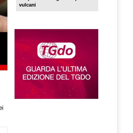
vulcani
ei