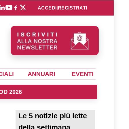
ACCEDI
|
REGISTRATI
IALI
ANNUARI
EVENTI
OD 2026
Le 5 notizie più lette
della settimana