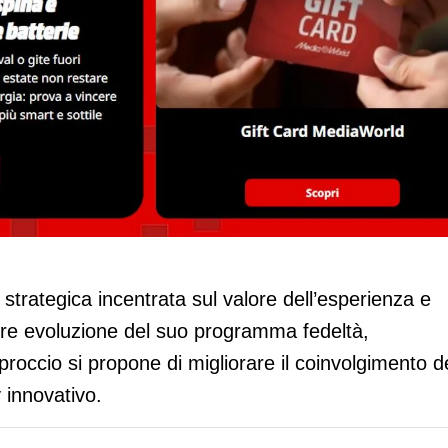
a customer loyalty con il MediaWorld
strategica incentrata sul valore dell’esperienza e
iore evoluzione del suo programma fedeltà,
roccio si propone di migliorare il coinvolgimento d
y innovativo.