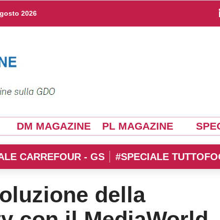
agosto 2026
DM MAGAZINE
PL MAGAZINE
SPEC
ALE CARREFOUR - GS
#SPECIALE TUTTOFO
oluzione della
ty con il MediaWorld