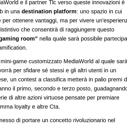
iaWorld e il partner Tlc verso queste innovazioni è
ub in una
destination platform
: uno spazio in cui
 per ottenere vantaggi, ma per vivere un’esperien
istintivo che consentirà di raggiungere questo
gaming room”
nella quale sarà possibile partecip
mification.
 il mini-game customizzato MediaWorld al quale sar
orrà per sfidare sé stessi e gli altri utenti in un
se, un contest a classifica metterà in palio premi d
ranno il primo, secondo e terzo posto, guadagnand
rie di altre azioni virtuose pensate per premiare
amma loyalty e altre Cta.
sso di portare un concetto rivoluzionario nel