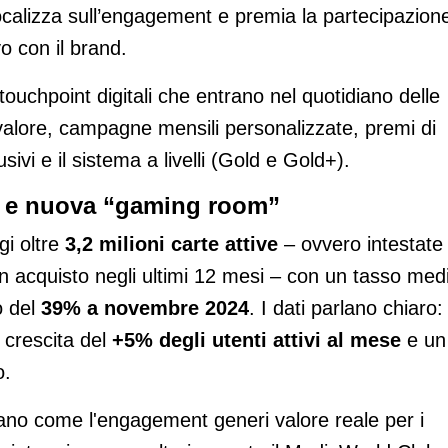
ocalizza sull’engagement e premia la partecipazion
o con il brand.
ouchpoint digitali che entrano nel quotidiano delle
valore, campagne mensili personalizzate, premi di
ivi e il sistema a livelli (Gold e Gold+).
va e nuova “gaming room”
gi oltre
3,2 milioni carte attive
– ovvero intestate
n acquisto negli ultimi 12 mesi – con un tasso med
o del
39% a novembre 2024
. I dati parlano chiaro:
 crescita del
+5% degli utenti attivi al mese
e un
o.
trano come l'engagement generi valore reale per i