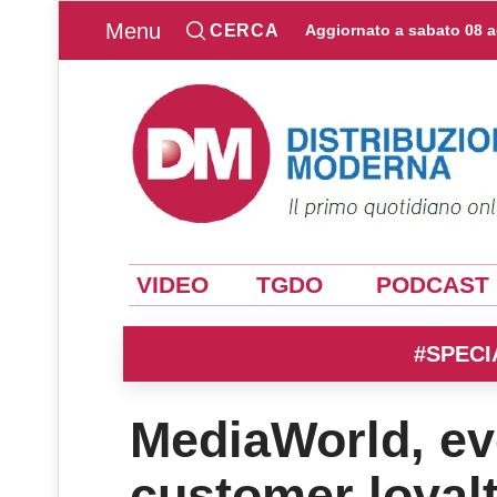
Menu
CERCA
Aggiornato a
sabato 08 
VIDEO
TGDO
PODCAST
#SPECI
MediaWorld, ev
customer loyal