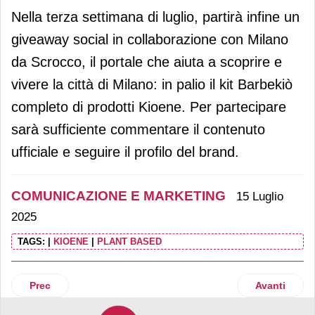
Nella terza settimana di luglio, partirà infine un
giveaway social in collaborazione con Milano
da Scrocco, il portale che aiuta a scoprire e
vivere la città di Milano: in palio il kit Barbekiò
completo di prodotti Kioene. Per partecipare
sarà sufficiente commentare il contenuto
ufficiale e seguire il profilo del brand.
COMUNICAZIONE E MARKETING
15 Luglio
2025
TAGS:
|
KIOENE
|
PLANT BASED
Articolo precedente: Chiquita porta nel cuore di Roma “Lik
Articolo suc
Prec
Avanti