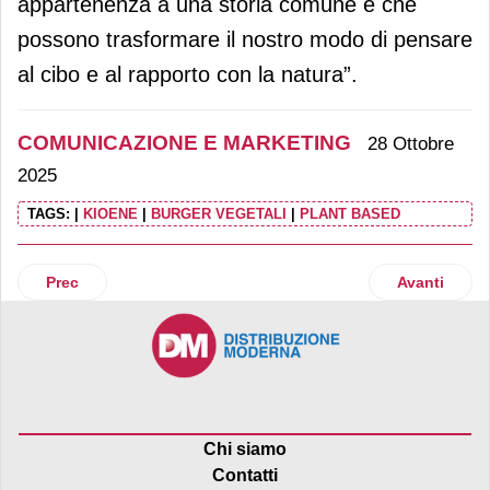
appartenenza a una storia comune e che
possono trasformare il nostro modo di pensare
al cibo e al rapporto con la natura”.
COMUNICAZIONE E MARKETING
28 Ottobre
2025
TAGS:
|
KIOENE
|
BURGER VEGETALI
|
PLANT BASED
Articolo precedente: MediaWorld presenta il nuovo “Gamin
Articolo suc
Prec
Avanti
Chi siamo
Contatti