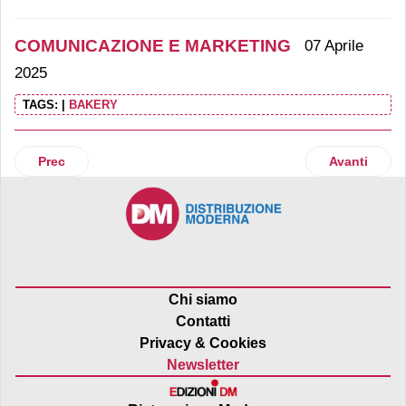
COMUNICAZIONE E MARKETING
07 Aprile
2025
TAGS:
|
BAKERY
Articolo precedente: Peroni Nastro Azzurro 0.0% va on air
Articolo suc
Prec
Avanti
Chi siamo
Contatti
Privacy & Cookies
Newsletter