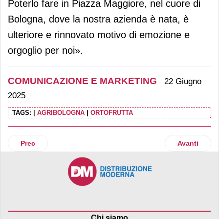
Poterlo fare in Piazza Maggiore, nel cuore di
Bologna, dove la nostra azienda è nata, è
ulteriore e rinnovato motivo di emozione e
orgoglio per noi».
COMUNICAZIONE E MARKETING
22 Giugno
2025
TAGS:
|
AGRIBOLOGNA
|
ORTOFRUTTA
Articolo precedente: Pringles anima l'estate con l’Aperi Pri
Articolo suc
Prec
Avanti
Chi siamo