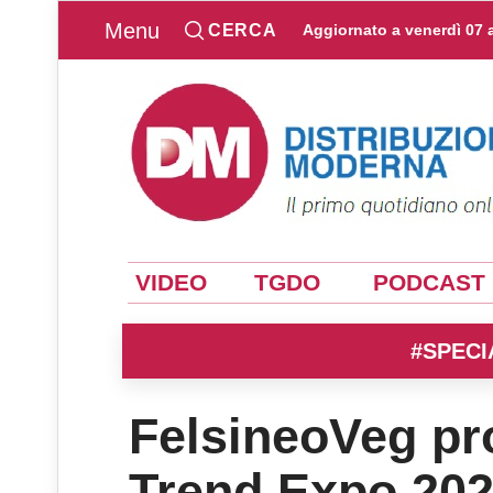
Menu
CERCA
Aggiornato a
venerdì 07 
VIDEO
TGDO
PODCAST
#SPECI
FelsineoVeg pr
Trend Expo 20