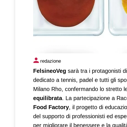
FelsineoVeg protagonista al
redazione
FelsineoVeg
sarà tra i protagonisti d
dedicato a tennis, padel e tutti gli sp
Milano Rho, confermando lo stretto 
equilibrata
. La partecipazione a Rac
Food Factory
, il progetto di educaz
del supporto di professionisti ed espe
per migliorare il benessere e la qualit