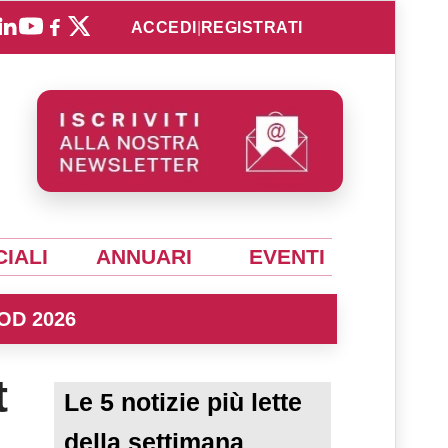
ACCEDI
|
REGISTRATI
IALI
ANNUARI
EVENTI
OD 2026
t
Le 5 notizie più lette
della settimana