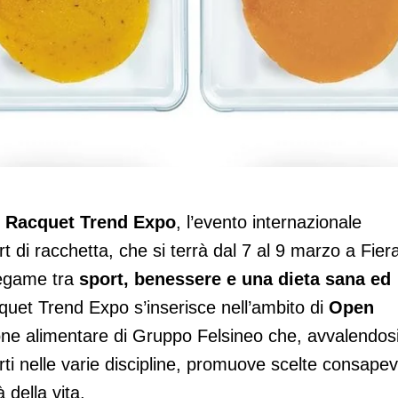
 Racquet Trend Expo 2025
i
Racquet
Trend
Expo
, l’evento internazionale
ort di racchetta, che si terrà dal 7 al 9 marzo a Fier
legame tra
sport, benessere e una dieta sana ed
quet Trend Expo s’inserisce nell’ambito di
Open
ione alimentare di Gruppo Felsineo che, avvalendos
rti nelle varie discipline, promuove scelte consapev
à della vita.