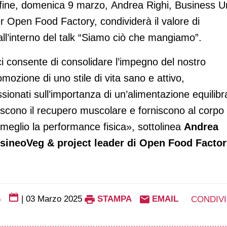
Infine, domenica 9 marzo, Andrea Righi, Business U
r Open Food Factory, condividerà il valore di
 all’interno del talk “Siamo ciò che mangiamo”.
 consente di consolidare l’impegno del nostro
ozione di uno stile di vita sano e attivo,
ssionati sull’importanza di un’alimentazione equilibr
riscono il recupero muscolare e forniscono al corpo
 meglio la performance fisica», sottolinea
A
ndrea
elsineoVeg
& project leader di Open Food Facto
G
|
03 Marzo 2025
STAMPA
EMAIL
CONDIVI