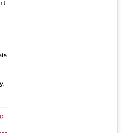
nit
ata
ry
.
DI