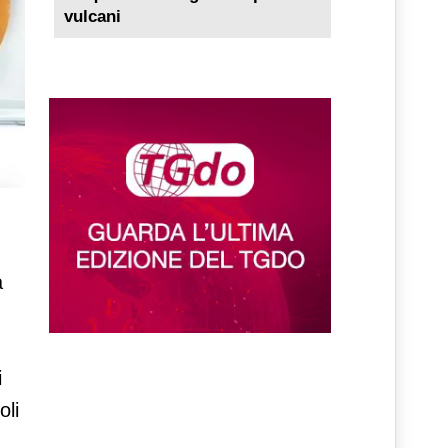
vulcani
a
i
oli