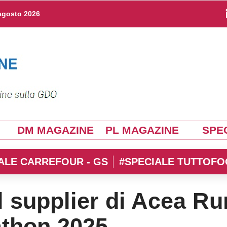
agosto 2026
DM MAGAZINE
PL MAGAZINE
SPEC
ALE CARREFOUR - GS
#SPECIALE TUTTOFO
al supplier di Acea Ru
thon 2025