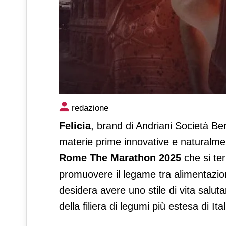
Felicia è official supplier 
redazione
Felicia
, brand di Andriani Società Bene
materie prime innovative e naturalmente
Rome The Marathon 2025
che si te
promuovere il legame tra alimentazion
desidera avere uno stile di vita saluta
della filiera di legumi più estesa di Ita