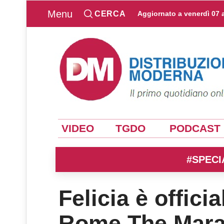
Menu
CERCA
Aggiornato a
venerdì 07 
VIDEO
TGDO
PODCAST
#SPECI
Felicia è offici
Rome The Mara