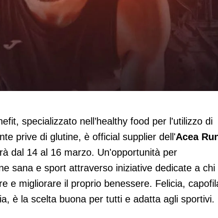
di Acea Run Rome The Marathon 2025
fit, specializzato nell’healthy food per l'utilizzo di
 prive di glutine, è official supplier dell'
Acea Ru
rrà dal 14 al 16 marzo. Un'opportunità per
e sana e sport attraverso iniziative dedicate a chi
re e migliorare il proprio benessere. Felicia, capofil
lia, è la scelta buona per tutti e adatta agli sportivi.