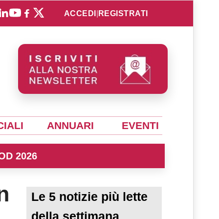
ACCEDI
|
REGISTRATI
IALI
ANNUARI
EVENTI
OD 2026
n
Le 5 notizie più lette
della settimana