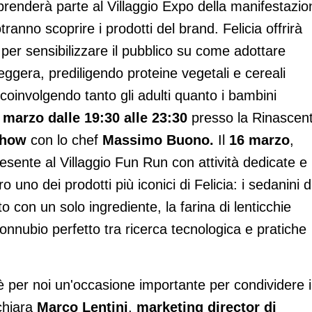
a prenderà parte al Villaggio Expo della manifestazio
tranno scoprire i prodotti del brand. Felicia offrirà
i per sensibilizzare il pubblico su come adottare
eggera, prediligendo proteine vegetali e cereali
, coinvolgendo tanto gli adulti quanto i bambini
 marzo dalle 19:30 alle 23:30
presso la Rinascen
show
con lo chef
Massimo Buono.
Il
16 marzo
,
esente al Villaggio Fun Run con attività dedicate e
o uno dei prodotti più iconici di Felicia: i sedanini d
o con un solo ingrediente, la farina di lenticchie
onnubio perfetto tra ricerca tecnologica e pratiche
 per noi un'occasione importante per condividere i
ichiara
Marco Lentini
,
marketing director di