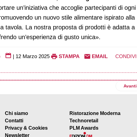
rtare un’iniziativa che accoglie partecipanti di ogni
ie promuovendo un nuovo stile alimentare ispirato alla
 a tavola. La nostra proposta di prodotti è adatta a
ffrendo un’esperienza di gusto unica».
G
|
12 Marzo 2025
STAMPA
EMAIL
CONDIVI
ggia 65 anni di attività
Artico
Avanti
Chi siamo
Ristorazione Moderna
Contatti
Technoretail
Privacy & Cookies
PLM Awards
Newsletter