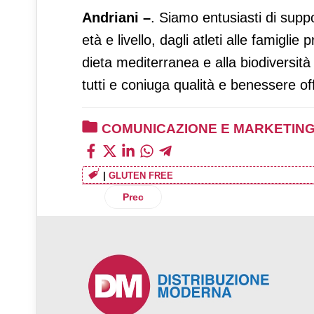
Andriani –
. Siamo entusiasti di suppo
età e livello, dagli atleti alle famigl
dieta mediterranea e alla biodiversità
tutti e coniuga qualità e benessere o
COMUNICAZIONE E MARKETIN
|
GLUTEN FREE
Articolo precedente: Apofruit Italia feste
Prec