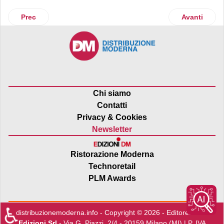
Articolo precedente: Birra Moretti celebra la spontaneità degl
Articolo suc
Prec
Avanti
Chi siamo
Contatti
Privacy & Cookies
Newsletter
Ristorazione Moderna
Technoretail
PLM Awards
♿
distribuzionemoderna.info - Copyright © 2026 - Editore:
Edra
Edizioni Srl
- Via G. Piazzi, 2/4 - 20159 Milano (MI) | P. IVA